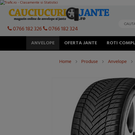
0766 182 326
0766 182 324
ANVELOPE
OFERTA JANTE
ROTI COMPL
Home
Produse
Anvelope