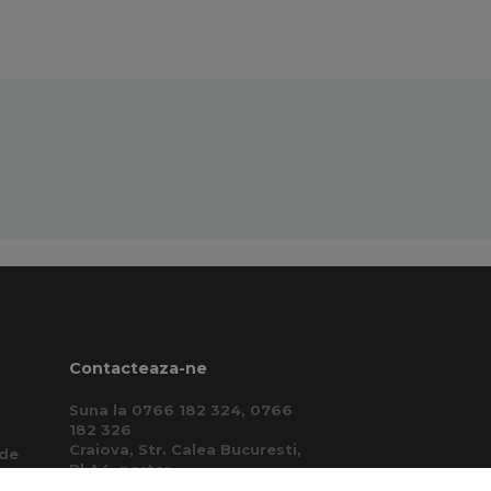
Contacteaza-ne
Suna la 0766 182 324, 0766
182 326
Craiova, Str. Calea Bucuresti,
 de
Bl A4, parter
(zona semafoare Institut)