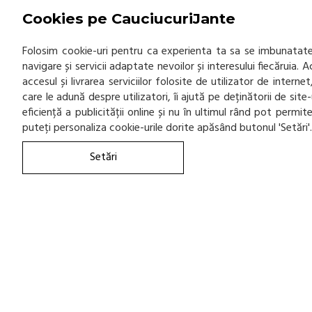
Cookies pe CauciucuriJante
Folosim cookie-uri pentru ca experienta ta sa se imbunatatea
navigare și servicii adaptate nevoilor și interesului fiecăruia.
accesul și livrarea serviciilor folosite de utilizator de inter
care le adună despre utilizatori, îi ajută pe deținătorii de sit
eficiență a publicității online și nu în ultimul rând pot permi
puteți personaliza cookie-urile dorite apăsând butonul 'Setări'
Setări