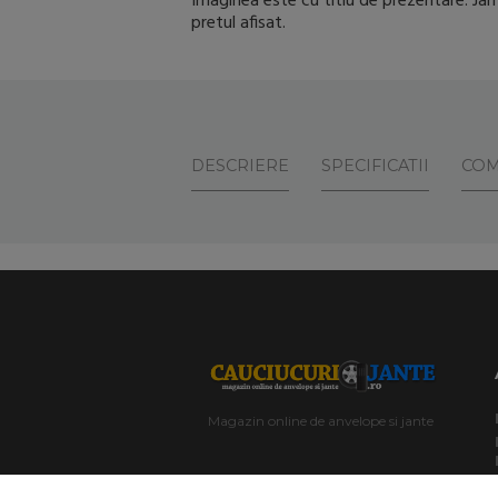
Imaginea este cu titlu de prezentare. Jant
pretul afisat.
DESCRIERE
SPECIFICATII
COM
Magazin online de anvelope si jante