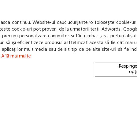
Confidentialitate
returnare
Departament
Mod de livrare
NOU! BLOG
Protectia
consumatorului -
sca continuu. Website-ul cauciucurijante.ro folosește cookie-uri
A.N.P.C.
 Aceste cookie-uri pot proveni de la urmatorii terti: Adwords, Googl
Panou de control
net, precum personalizarea anumitor setări (limba, țara, prețuri afiș
GDPR
e-uri să își eficientizeze produsul astfel încât acesta să fie cât m
te aplicațiilor multimedia sau de alt tip de pe alte site-uri să fie 
.
Află mai multe
Respinge
opț