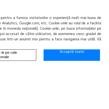
e
office@cauciucurijante.ro
Fii la curent cu noutatile!
 pentru a furniza vizitatorilor o experiență mult mai buna de
e Analytics, Google.com, etc. Cookie-urile au rolul de a facilita
ate în moneda națională). Cookie-urile, pe baza informațiilor pe
ai ușor accesat de către utilizatori, de asemenea cresc gradul de
incluse într-un anumit mix pentru a face navigarea mai utilă. Vă
Acceptă toate
-le pe cele
ionale