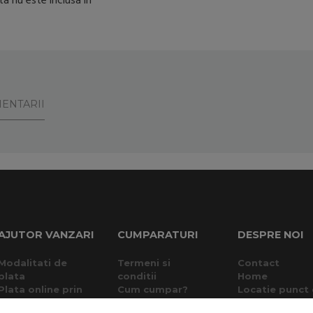
a nu este inclusa in
ENTARII
AJUTOR VANZARI
CUMPARATURI
DESPRE NOI
Modalitati de
Termeni si
Contact
plata
conditii
Home
Plata online prin
Cum cumpar?
Locatie punct
card
Garantie si
lucru