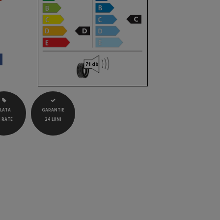
C
D
71 db
LATA
GARANTIE
N RATE
24 LUNI