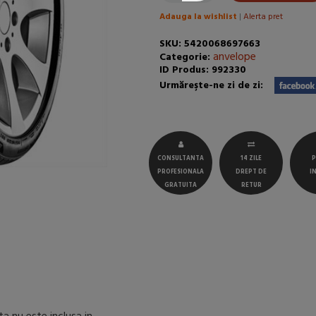
Adauga la wishlist
|
Alerta pret
SKU: 5420068697663
anvelope
Categorie:
ID Produs: 992330
Urmăreşte-ne zi de zi:
CONSULTANTA
14 ZILE
P
PROFESIONALA
DREPT DE
I
GRATUITA
RETUR