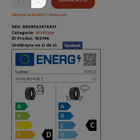
ADAUGA IN COS
Adauga la wishlist
|
Alerta pret
SKU: 8808563476421
anvelope
Categorie:
ID Produs: 102146
Urmăreşte-ne zi de zi: