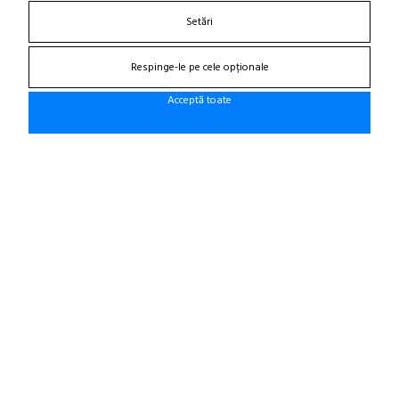
Contacteaza-ne
Setări
Suna la 0766 182 324, 0766 182 326
Craiova, Str. Calea Bucuresti, Bl A4, parter
Respinge-le pe cele opționale
(zona semafoare Institut)
office@cauciucurijante.ro
Acceptă toate
Fii la curent cu noutatile!