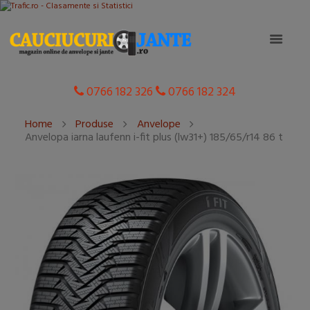
0766 182 326
0766 182 324
Home
Produse
Anvelope
Anvelopa iarna laufenn i-fit plus (lw31+) 185/65/r14 86 t