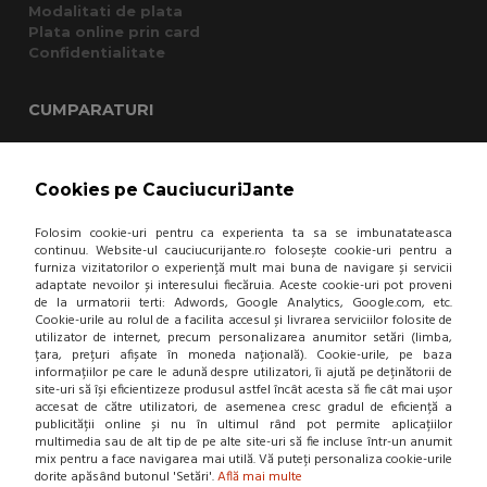
Modalitati de plata
Plata online prin card
Confidentialitate
CUMPARATURI
Termeni si conditii
Cum cumpar?
Cookies pe CauciucuriJante
Garantie si returnare
Mod de livrare
Folosim cookie-uri pentru ca experienta ta sa se imbunatateasca
Protectia consumatorului - A.N.P.C.
continuu. Website-ul cauciucurijante.ro folosește cookie-uri pentru a
Panou de control GDPR
furniza vizitatorilor o experiență mult mai buna de navigare și servicii
adaptate nevoilor și interesului fiecăruia. Aceste cookie-uri pot proveni
de la urmatorii terti: Adwords, Google Analytics, Google.com, etc.
DESPRE NOI
Cookie-urile au rolul de a facilita accesul și livrarea serviciilor folosite de
utilizator de internet, precum personalizarea anumitor setări (limba,
țara, prețuri afișate în moneda națională). Cookie-urile, pe baza
Contact
informațiilor pe care le adună despre utilizatori, îi ajută pe deținătorii de
Home
site-uri să își eficientizeze produsul astfel încât acesta să fie cât mai ușor
Locatie punct de lucru
accesat de către utilizatori, de asemenea cresc gradul de eficiență a
Departamente
publicității online și nu în ultimul rând pot permite aplicațiilor
NOU! BLOG
multimedia sau de alt tip de pe alte site-uri să fie incluse într-un anumit
mix pentru a face navigarea mai utilă. Vă puteți personaliza cookie-urile
dorite apăsând butonul 'Setări'.
Află mai multe