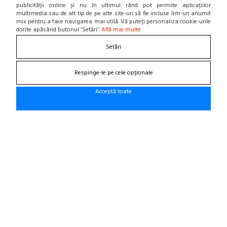
publicității online și nu în ultimul rând pot permite aplicațiilor
Locatie punct de lucru
multimedia sau de alt tip de pe alte site-uri să fie incluse într-un anumit
Departamente
mix pentru a face navigarea mai utilă. Vă puteți personaliza cookie-urile
NOU! BLOG
dorite apăsând butonul 'Setări'.
Află mai multe
Setări
Contacteaza-ne
Respinge-le pe cele opționale
Suna la 0766 182 324, 0766 182 326
Craiova, Str. Calea Bucuresti, Bl A4, parter
(zona semafoare Institut)
Acceptă toate
office@cauciucurijante.ro
Fii la curent cu noutatile!