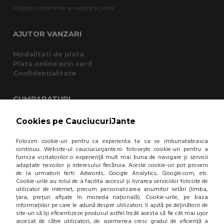
Magazin online de anvelope si jante
AJUTOR VANZARI
Modalitati de plata
Plata online prin card
Confidentialitate
CUMPARATURI
Termeni si conditii
Cookies pe CauciucuriJante
Cum cumpar?
Garantie si returnare
Folosim cookie-uri pentru ca experienta ta sa se imbunatateasca
Mod de livrare
continuu. Website-ul cauciucurijante.ro folosește cookie-uri pentru a
furniza vizitatorilor o experiență mult mai buna de navigare și servicii
Protectia consumatorului - A.N.P.C.
adaptate nevoilor și interesului fiecăruia. Aceste cookie-uri pot proveni
Panou de control GDPR
de la urmatorii terti: Adwords, Google Analytics, Google.com, etc.
Cookie-urile au rolul de a facilita accesul și livrarea serviciilor folosite de
utilizator de internet, precum personalizarea anumitor setări (limba,
DESPRE NOI
țara, prețuri afișate în moneda națională). Cookie-urile, pe baza
informațiilor pe care le adună despre utilizatori, îi ajută pe deținătorii de
Contact
site-uri să își eficientizeze produsul astfel încât acesta să fie cât mai ușor
accesat de către utilizatori, de asemenea cresc gradul de eficiență a
Home