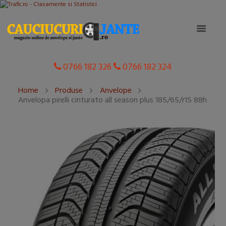
0766 182 326
0766 182 324
Home
Produse
Anvelope
Anvelopa pirelli cinturato all season plus 185/65/r15 88h