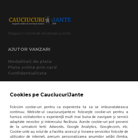
Magazin online de anvelope si jante
AJUTOR VANZARI
Modalitati de plata
Plata online prin card
Confidentialitate
CUMPARATURI
Cookies pe CauciucuriJante
Termeni si conditii
Folosim cookie-uri pentru ca experienta ta sa se imbunatateasca
Cum cumpar?
continuu. Website-ul cauciucurijante.ro folosește cookie-uri pentru a
Garantie si returnare
furniza vizitatorilor o experiență mult mai buna de navigare și servicii
Mod de livrare
adaptate nevoilor și interesului fiecăruia. Aceste cookie-uri pot proveni
Protectia consumatorului - A.N.P.C.
de la urmatorii terti: Adwords, Google Analytics, Google.com, etc.
Panou de control GDPR
Cookie-urile au rolul de a facilita accesul și livrarea serviciilor folosite de
utilizator de internet, precum personalizarea anumitor setări (limba,