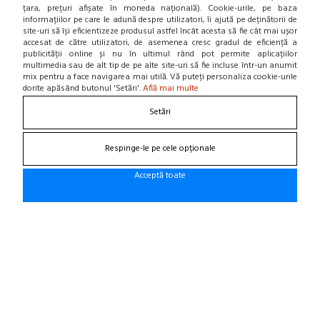
țara, prețuri afișate în moneda națională). Cookie-urile, pe baza
informațiilor pe care le adună despre utilizatori, îi ajută pe deținătorii de
DESPRE NOI
site-uri să își eficientizeze produsul astfel încât acesta să fie cât mai ușor
accesat de către utilizatori, de asemenea cresc gradul de eficiență a
Contact
publicității online și nu în ultimul rând pot permite aplicațiilor
Home
multimedia sau de alt tip de pe alte site-uri să fie incluse într-un anumit
mix pentru a face navigarea mai utilă. Vă puteți personaliza cookie-urile
Locatie punct de lucru
dorite apăsând butonul 'Setări'.
Află mai multe
Departamente
NOU! BLOG
Setări
Contacteaza-ne
Respinge-le pe cele opționale
Suna la 0766 182 324, 0766 182 326
Acceptă toate
Craiova, Str. Calea Bucuresti, Bl A4, parter
(zona semafoare Institut)
office@cauciucurijante.ro
Fii la curent cu noutatile!