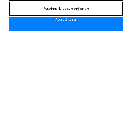
(zona semafoare Institut)
Respinge-le pe cele opționale
office@cauciucurijante.ro
Acceptă toate
Fii la curent cu noutatile!