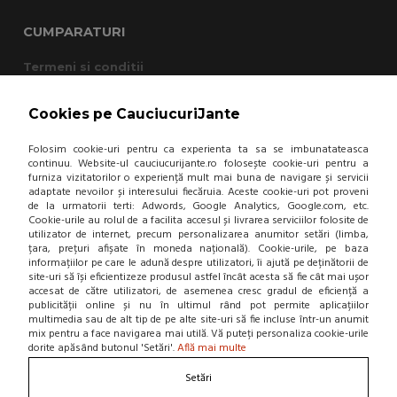
CUMPARATURI
Termeni si conditii
Cum cumpar?
Garantie si returnare
Cookies pe CauciucuriJante
Mod de livrare
Protectia consumatorului - A.N.P.C.
Folosim cookie-uri pentru ca experienta ta sa se imbunatateasca
Panou de control GDPR
continuu. Website-ul cauciucurijante.ro folosește cookie-uri pentru a
furniza vizitatorilor o experiență mult mai buna de navigare și servicii
adaptate nevoilor și interesului fiecăruia. Aceste cookie-uri pot proveni
DESPRE NOI
de la urmatorii terti: Adwords, Google Analytics, Google.com, etc.
Cookie-urile au rolul de a facilita accesul și livrarea serviciilor folosite de
Contact
utilizator de internet, precum personalizarea anumitor setări (limba,
țara, prețuri afișate în moneda națională). Cookie-urile, pe baza
Home
informațiilor pe care le adună despre utilizatori, îi ajută pe deținătorii de
Locatie punct de lucru
site-uri să își eficientizeze produsul astfel încât acesta să fie cât mai ușor
Departamente
accesat de către utilizatori, de asemenea cresc gradul de eficiență a
NOU! BLOG
publicității online și nu în ultimul rând pot permite aplicațiilor
multimedia sau de alt tip de pe alte site-uri să fie incluse într-un anumit
mix pentru a face navigarea mai utilă. Vă puteți personaliza cookie-urile
Contacteaza-ne
dorite apăsând butonul 'Setări'.
Află mai multe
Setări
Suna la 0766 182 324, 0766 182 326
Craiova, Str. Calea Bucuresti, Bl A4, parter