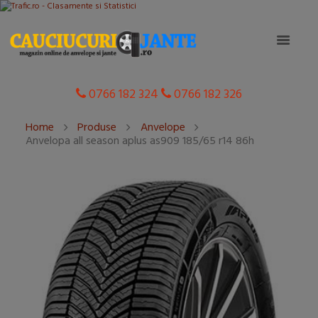
0766 182 324
0766 182 326
Home
Produse
Anvelope
Anvelopa all season aplus as909 185/65 r14 86h