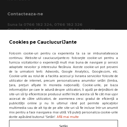
Contacteaza-ne
Suna la 0766 182 324, 0766 182 326
Craiova, Str. Calea Bucuresti, Bl A4, parter
(zona semafoare Institut)
office@cauciucurijante.ro
Cookies pe CauciucuriJante
Folosim cookie-uri pentru ca experienta ta sa se imbunatateasca
Fii la curent cu noutatile!
continuu. Website-ul cauciucurijante.ro folosește cookie-uri pentru a
furniza vizitatorilor o experiență mult mai buna de navigare și servicii
adaptate nevoilor și interesului fiecăruia. Aceste cookie-uri pot proveni
de la urmatorii terti: Adwords, Google Analytics, Google.com, etc.
Cookie-urile au rolul de a facilita accesul și livrarea serviciilor folosite de
utilizator de internet, precum personalizarea anumitor setări (limba,
țara, prețuri afișate în moneda națională). Cookie-urile, pe baza
informațiilor pe care le adună despre utilizatori, îi ajută pe deținătorii de
site-uri să își eficientizeze produsul astfel încât acesta să fie cât mai ușor
accesat de către utilizatori, de asemenea cresc gradul de eficiență a
publicității online și nu în ultimul rând pot permite aplicațiilor
multimedia sau de alt tip de pe alte site-uri să fie incluse într-un anumit
mix pentru a face navigarea mai utilă. Vă puteți personaliza cookie-urile
dorite apăsând butonul 'Setări'.
Află mai multe
Setări