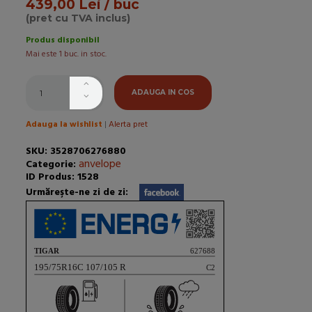
439,00 Lei / buc
(pret cu TVA inclus)
Produs disponibil
Mai este 1 buc. in stoc.
ADAUGA IN COS
Adauga la wishlist
|
Alerta pret
SKU: 3528706276880
anvelope
Categorie:
ID Produs: 1528
Urmăreşte-ne zi de zi: