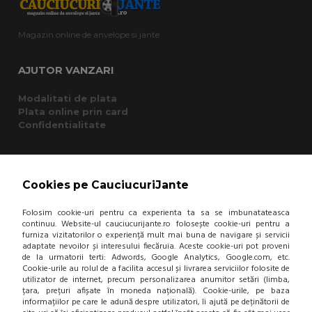
Magazin online de anvelope si jante
AJUTOR VANZARI
Modalitati de plata
Plata online prin card
Confidentialitate
CUMPARATURI
Cookies pe CauciucuriJante
Termeni si conditii
Cum cumpar?
Folosim cookie-uri pentru ca experienta ta sa se imbunatateasca
Garantie si returnare
continuu. Website-ul cauciucurijante.ro folosește cookie-uri pentru a
Mod de livrare
furniza vizitatorilor o experiență mult mai buna de navigare și servicii
Protectia consumatorului - A.N.P.C.
adaptate nevoilor și interesului fiecăruia. Aceste cookie-uri pot proveni
Panou de control GDPR
de la urmatorii terti: Adwords, Google Analytics, Google.com, etc.
Cookie-urile au rolul de a facilita accesul și livrarea serviciilor folosite de
utilizator de internet, precum personalizarea anumitor setări (limba,
țara, prețuri afișate în moneda națională). Cookie-urile, pe baza
DESPRE NOI
informațiilor pe care le adună despre utilizatori, îi ajută pe deținătorii de