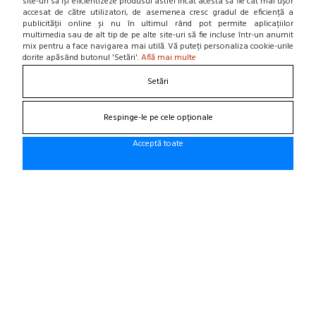
site-uri să își eficientizeze produsul astfel încât acesta să fie cât mai ușor
Contact
accesat de către utilizatori, de asemenea cresc gradul de eficiență a
Home
publicității online și nu în ultimul rând pot permite aplicațiilor
multimedia sau de alt tip de pe alte site-uri să fie incluse într-un anumit
Locatie punct de lucru
mix pentru a face navigarea mai utilă. Vă puteți personaliza cookie-urile
Departamente
dorite apăsând butonul 'Setări'.
Află mai multe
NOU! BLOG
Setări
Contacteaza-ne
Respinge-le pe cele opționale
Suna la 0766 182 324, 0766 182 326
Craiova, Str. Calea Bucuresti, Bl A4, parter
Acceptă toate
(zona semafoare Institut)
office@cauciucurijante.ro
Fii la curent cu noutatile!