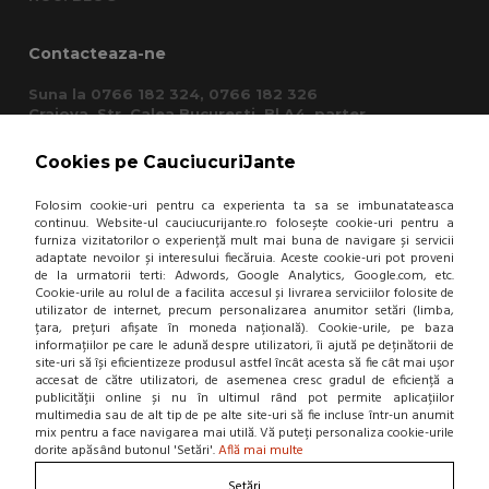
Contacteaza-ne
Suna la 0766 182 324, 0766 182 326
Craiova, Str. Calea Bucuresti, Bl A4, parter
(zona semafoare Institut)
office@cauciucurijante.ro
Cookies pe CauciucuriJante
Folosim cookie-uri pentru ca experienta ta sa se imbunatateasca
Fii la curent cu noutatile!
continuu. Website-ul cauciucurijante.ro folosește cookie-uri pentru a
furniza vizitatorilor o experiență mult mai buna de navigare și servicii
adaptate nevoilor și interesului fiecăruia. Aceste cookie-uri pot proveni
de la urmatorii terti: Adwords, Google Analytics, Google.com, etc.
Cookie-urile au rolul de a facilita accesul și livrarea serviciilor folosite de
utilizator de internet, precum personalizarea anumitor setări (limba,
țara, prețuri afișate în moneda națională). Cookie-urile, pe baza
informațiilor pe care le adună despre utilizatori, îi ajută pe deținătorii de
site-uri să își eficientizeze produsul astfel încât acesta să fie cât mai ușor
accesat de către utilizatori, de asemenea cresc gradul de eficiență a
publicității online și nu în ultimul rând pot permite aplicațiilor
multimedia sau de alt tip de pe alte site-uri să fie incluse într-un anumit
mix pentru a face navigarea mai utilă. Vă puteți personaliza cookie-urile
dorite apăsând butonul 'Setări'.
Află mai multe
Setări