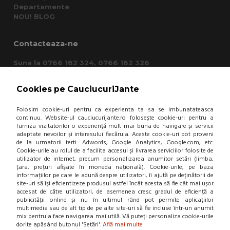
Departamente
NOU! BLOG
Contacteaza-ne
Suna la 0766 182 324, 0766 182 326
Craiova, Str. Calea Bucuresti, Bl A4, parter
(zona semafoare Institut)
Cookies pe CauciucuriJante
office@cauciucurijante.ro
Folosim cookie-uri pentru ca experienta ta sa se imbunatateasca
Fii la curent cu noutatile!
continuu. Website-ul cauciucurijante.ro folosește cookie-uri pentru a
furniza vizitatorilor o experiență mult mai buna de navigare și servicii
adaptate nevoilor și interesului fiecăruia. Aceste cookie-uri pot proveni
de la urmatorii terti: Adwords, Google Analytics, Google.com, etc.
Cookie-urile au rolul de a facilita accesul și livrarea serviciilor folosite de
utilizator de internet, precum personalizarea anumitor setări (limba,
țara, prețuri afișate în moneda națională). Cookie-urile, pe baza
informațiilor pe care le adună despre utilizatori, îi ajută pe deținătorii de
site-uri să își eficientizeze produsul astfel încât acesta să fie cât mai ușor
accesat de către utilizatori, de asemenea cresc gradul de eficiență a
publicității online și nu în ultimul rând pot permite aplicațiilor
multimedia sau de alt tip de pe alte site-uri să fie incluse într-un anumit
mix pentru a face navigarea mai utilă. Vă puteți personaliza cookie-urile
dorite apăsând butonul 'Setări'.
Află mai multe