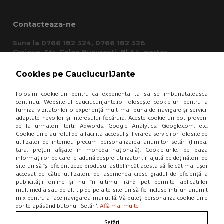
Contacteaza-ne
Suna la 0766 182 324, 0766 182 326
Craiova, Str. Calea Bucuresti, Bl A4, parter
(zona semafoare Institut)
office@cauciucurijante.ro
Cookies pe CauciucuriJante
Folosim cookie-uri pentru ca experienta ta sa se imbunatateasca
Fii la curent cu noutatile!
continuu. Website-ul cauciucurijante.ro folosește cookie-uri pentru a
furniza vizitatorilor o experiență mult mai buna de navigare și servicii
adaptate nevoilor și interesului fiecăruia. Aceste cookie-uri pot proveni
de la urmatorii terti: Adwords, Google Analytics, Google.com, etc.
Cookie-urile au rolul de a facilita accesul și livrarea serviciilor folosite de
utilizator de internet, precum personalizarea anumitor setări (limba,
țara, prețuri afișate în moneda națională). Cookie-urile, pe baza
informațiilor pe care le adună despre utilizatori, îi ajută pe deținătorii de
site-uri să își eficientizeze produsul astfel încât acesta să fie cât mai ușor
accesat de către utilizatori, de asemenea cresc gradul de eficiență a
publicității online și nu în ultimul rând pot permite aplicațiilor
multimedia sau de alt tip de pe alte site-uri să fie incluse într-un anumit
mix pentru a face navigarea mai utilă. Vă puteți personaliza cookie-urile
dorite apăsând butonul 'Setări'.
Află mai multe
Setări