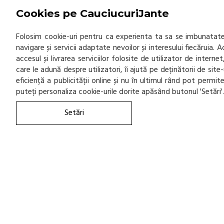
Cookies pe CauciucuriJante
Folosim cookie-uri pentru ca experienta ta sa se imbunatatea
navigare și servicii adaptate nevoilor și interesului fiecăruia.
accesul și livrarea serviciilor folosite de utilizator de inter
care le adună despre utilizatori, îi ajută pe deținătorii de sit
eficiență a publicității online și nu în ultimul rând pot permi
puteți personaliza cookie-urile dorite apăsând butonul 'Setări'
Setări