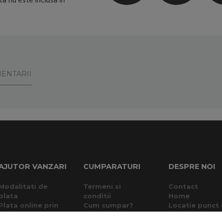
a nu este inclusa in
ENTARII
AJUTOR VANZARI
CUMPARATURI
DESPRE NOI
Modalitati de
Termeni si
Contact
plata
conditii
Home
Plata online prin
Cum cumpar?
Locatie punct
card
Garantie si
lucru