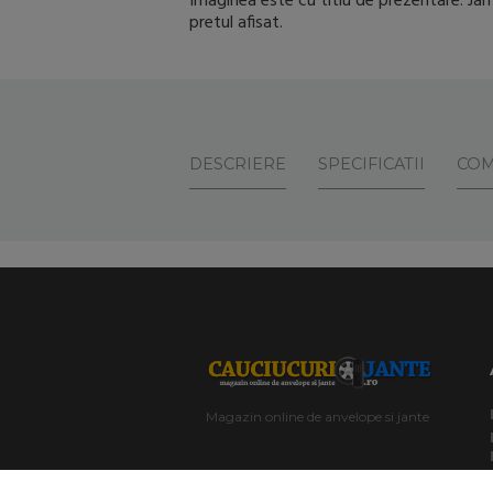
Imaginea este cu titlu de prezentare. Jant
pretul afisat.
DESCRIERE
SPECIFICATII
COM
Magazin online de anvelope si jante