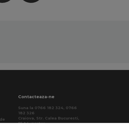
Contacteaza-ne
Suna la 0766 182 324, 0766
182 326
Craiova, Str. Calea Bucuresti,
 de
Bl A4, parter
(zona semafoare Institut)