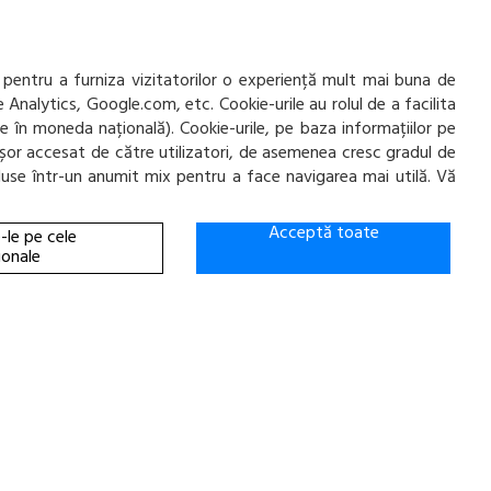
e
office@cauciucurijante.ro
Fii la curent cu noutatile!
 pentru a furniza vizitatorilor o experiență mult mai buna de
e Analytics, Google.com, etc. Cookie-urile au rolul de a facilita
ate în moneda națională). Cookie-urile, pe baza informațiilor pe
ai ușor accesat de către utilizatori, de asemenea cresc gradul de
incluse într-un anumit mix pentru a face navigarea mai utilă. Vă
Acceptă toate
-le pe cele
ionale