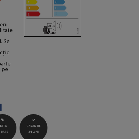
erii
litate
. Se
cție
oarte
c pe
LATA
GARANTIE
N RATE
24 LUNI