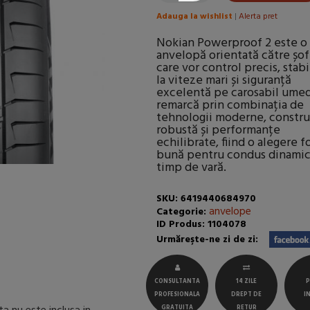
Adauga la wishlist
|
Alerta pret
Nokian Powerproof 2 este o
anvelopă orientată către șof
care vor control precis, stabi
la viteze mari și siguranță
excelentă pe carosabil umed
remarcă prin combinația de
tehnologii moderne, constru
robustă și performanțe
echilibrate, fiind o alegere f
bună pentru condus dinami
timp de vară.
SKU: 6419440684970
anvelope
Categorie:
ID Produs: 1104078
Urmăreşte-ne zi de zi:
CONSULTANTA
14 ZILE
P
PROFESIONALA
DREPT DE
I
GRATUITA
RETUR