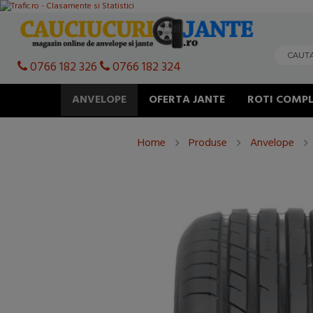
0766 182 326
0766 182 324
ANVELOPE
OFERTA JANTE
ROTI COMPL
Home
Produse
Anvelope