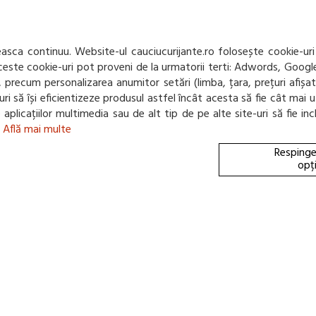
Confidentialitate
returnare
Departament
Mod de livrare
NOU! BLOG
Protectia
consumatorului -
sca continuu. Website-ul cauciucurijante.ro folosește cookie-uri
A.N.P.C.
 Aceste cookie-uri pot proveni de la urmatorii terti: Adwords, Googl
Panou de control
net, precum personalizarea anumitor setări (limba, țara, prețuri afiș
GDPR
e-uri să își eficientizeze produsul astfel încât acesta să fie cât m
te aplicațiilor multimedia sau de alt tip de pe alte site-uri să fie 
.
Află mai multe
Respinge
opț