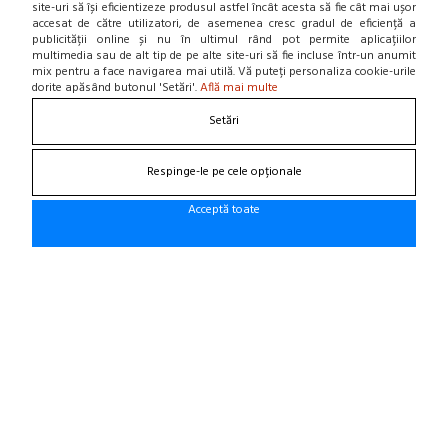
site-uri să își eficientizeze produsul astfel încât acesta să fie cât mai ușor
Contact
accesat de către utilizatori, de asemenea cresc gradul de eficiență a
Home
publicității online și nu în ultimul rând pot permite aplicațiilor
multimedia sau de alt tip de pe alte site-uri să fie incluse într-un anumit
Locatie punct de lucru
mix pentru a face navigarea mai utilă. Vă puteți personaliza cookie-urile
Departamente
dorite apăsând butonul 'Setări'.
Află mai multe
NOU! BLOG
Setări
Contacteaza-ne
Respinge-le pe cele opționale
Suna la 0766 182 324, 0766 182 326
Craiova, Str. Calea Bucuresti, Bl A4, parter
Acceptă toate
(zona semafoare Institut)
office@cauciucurijante.ro
Fii la curent cu noutatile!