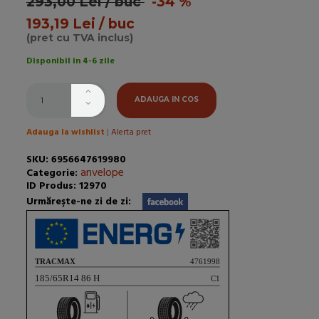
293,00 Lei / buc
-34 %
193,19 Lei / buc
(pret cu TVA inclus)
Disponibil in 4-6 zile
ADAUGA IN COS
Adauga la wishlist
|
Alerta pret
SKU: 6956647619980
anvelope
Categorie:
ID Produs: 12970
Urmăreşte-ne zi de zi: