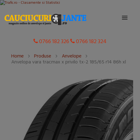
0766 182 326
0766 182 324
Home
Produse
Anvelope
Anvelopa vara tracmax x privilo tx-2 185/65 r14 86h xl