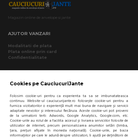
Magazin online de anvelope si jante
AJUTOR VANZARI
Modalitati de plata
Plata online prin card
Confidentialitate
CUMPARATURI
Cookies pe CauciucuriJante
Termeni si conditii
Cum cumpar?
Folosim cookie-uri pentru ca experienta ta sa se imbunatateasca
Garantie si returnare
continuu. Website-ul cauciucurijante.ro folosește cookie-uri pentru a
Mod de livrare
furniza vizitatorilor o experiență mult mai buna de navigare și servicii
Protectia consumatorului - A.N.P.C.
adaptate nevoilor și interesului fiecăruia. Aceste cookie-uri pot proveni
Panou de control GDPR
de la urmatorii terti: Adwords, Google Analytics, Google.com, etc.
Cookie-urile au rolul de a facilita accesul și livrarea serviciilor folosite de
utilizator de internet, precum personalizarea anumitor setări (limba,
țara, prețuri afișate în moneda națională). Cookie-urile, pe baza
DESPRE NOI
informațiilor pe care le adună despre utilizatori, îi ajută pe deținătorii de