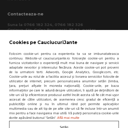
Contacteaza-ne
Suna la 0766 182 324, 0766 182 326
Craiova, Str. Calea Bucuresti, Bl A4, parter
(zona semafoare Institut)
office@cauciucurijante.ro
Cookies pe CauciucuriJante
Folosim cookie-uri pentru ca experienta ta sa se imbunatateasca
Fii la curent cu noutatile!
continuu. Website-ul cauciucurijante.ro folosește cookie-uri pentru a
furniza vizitatorilor o experiență mult mai buna de navigare și servicii
adaptate nevoilor și interesului fiecăruia. Aceste cookie-uri pot proveni
de la urmatorii terti: Adwords, Google Analytics, Google.com, etc.
Cookie-urile au rolul de a facilita accesul și livrarea serviciilor folosite de
utilizator de internet, precum personalizarea anumitor setări (limba,
țara, prețuri afișate în moneda națională). Cookie-urile, pe baza
informațiilor pe care le adună despre utilizatori, îi ajută pe deținătorii de
site-uri să își eficientizeze produsul astfel încât acesta să fie cât mai ușor
accesat de către utilizatori, de asemenea cresc gradul de eficiență a
publicității online și nu în ultimul rând pot permite aplicațiilor
multimedia sau de alt tip de pe alte site-uri să fie incluse într-un anumit
mix pentru a face navigarea mai utilă. Vă puteți personaliza cookie-urile
dorite apăsând butonul 'Setări'.
Află mai multe
Setări