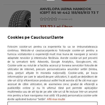
ANVELOPA IARNA HANKOOK
ICEPT RS W-442 155/65/R13 73 T
(0 review-uri)
313,72 Lei / buc
(pret cu TVA inclus)
Cookies pe CauciucuriJante
Disponibil in 3-4 zile. Stoc limitat!
Folosim cookie-uri pentru ca experienta ta sa se imbunatateasca
continuu. Website-ul cauciucurijante.ro folosește cookie-uri pentru a
furniza vizitatorilor o experiență mult mai buna de navigare și servicii
adaptate nevoilor și interesului fiecăruia. Aceste cookie-uri pot proveni
de la urmatorii terti: Adwords, Google Analytics, Google.com, etc.
ADAUGA IN COS!
Cookie-urile au rolul de a facilita accesul și livrarea serviciilor folosite de
utilizator de internet, precum personalizarea anumitor setări (limba,
țara, prețuri afișate în moneda națională). Cookie-urile, pe baza
informațiilor pe care le adună despre utilizatori, îi ajută pe deținătorii de
site-uri să își eficientizeze produsul astfel încât acesta să fie cât mai ușor
accesat de către utilizatori, de asemenea cresc gradul de eficiență a
publicității online și nu în ultimul rând pot permite aplicațiilor
multimedia sau de alt tip de pe alte site-uri să fie incluse într-un anumit
mix pentru a face navigarea mai utilă. Vă puteți personaliza cookie-urile
dorite apăsând butonul 'Setări'.
Află mai multe