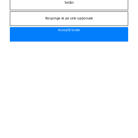
Setări
Magazin online de anvelope si jante
Respinge-le pe cele opționale
AJUTOR VANZARI
Acceptă toate
Modalitati de plata
Plata online prin card
Confidentialitate
CUMPARATURI
Termeni si conditii
Cum cumpar?
Garantie si returnare
Mod de livrare
Protectia consumatorului - A.N.P.C.
Panou de control GDPR
DESPRE NOI
Contact