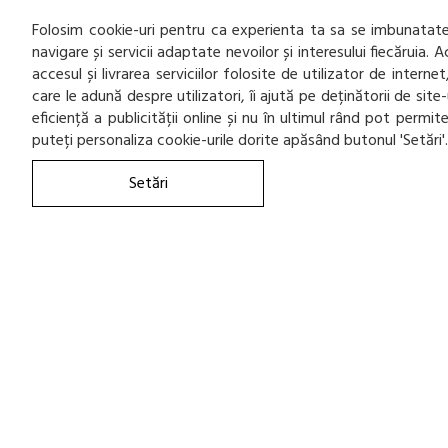
Folosim cookie-uri pentru ca experienta ta sa se imbunatatea
navigare și servicii adaptate nevoilor și interesului fiecăruia.
accesul și livrarea serviciilor folosite de utilizator de inter
care le adună despre utilizatori, îi ajută pe deținătorii de sit
eficiență a publicității online și nu în ultimul rând pot permi
puteți personaliza cookie-urile dorite apăsând butonul 'Setări'
Setări