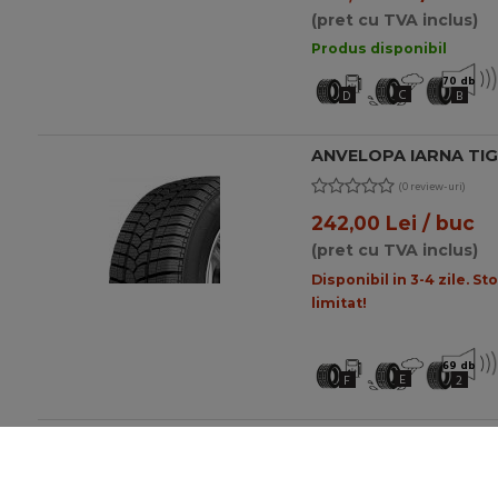
(pret cu TVA inclus)
Produs disponibil
70 db
C
D
B
ANVELOPA IARNA TIGA
(0 review-uri)
242,00 Lei / buc
(pret cu TVA inclus)
Disponibil in 3-4 zile. St
limitat!
69 db
E
F
2
ANVELOPA IARNA LAUF
79T
(0 review-uri)