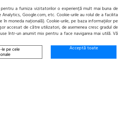
 pentru a furniza vizitatorilor o experiență mult mai buna de
e Analytics, Google.com, etc. Cookie-urile au rolul de a facilita
ADAUGA IN COS!
ate în moneda națională). Cookie-urile, pe baza informațiilor pe
ai ușor accesat de către utilizatori, de asemenea cresc gradul de
incluse într-un anumit mix pentru a face navigarea mai utilă. Vă
Acceptă toate
-le pe cele
ionale
KOOK KINERGY ECO-2 K435
ADAUGA IN COS!