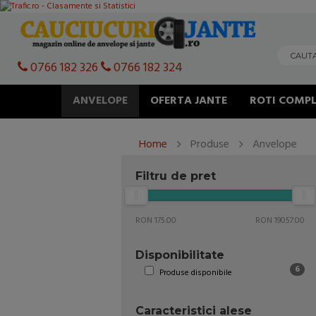
0766 182 326
0766 182 324
ANVELOPE
OFERTA JANTE
ROTI COMPL
Home
Produse
Anvelope
Filtru de pret
RON 175.00
RON 19057.00
Disponibilitate
6
Produse disponibile
Caracteristici alese