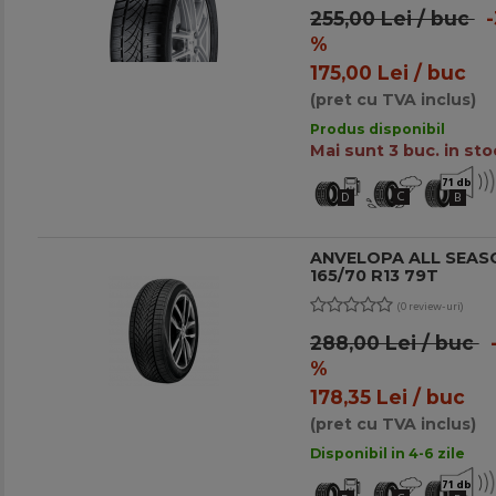
255,00 Lei / buc
-
%
175,00 Lei / buc
(pret cu TVA inclus)
Produs disponibil
Mai sunt 3 buc. in sto
71 db
C
D
B
ANVELOPA ALL SEAS
165/70 R13 79T
(0 review-uri)
288,00 Lei / buc
-
%
178,35 Lei / buc
(pret cu TVA inclus)
Disponibil in 4-6 zile
71 db