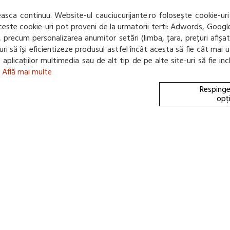
242,11 Lei / buc
sca continuu. Website-ul cauciucurijante.ro folosește cookie-uri
 Aceste cookie-uri pot proveni de la urmatorii terti: Adwords, Googl
(pret cu TVA inclus)
net, precum personalizarea anumitor setări (limba, țara, prețuri afiș
Disponibil in 3-4 zile
e-uri să își eficientizeze produsul astfel încât acesta să fie cât m
te aplicațiilor multimedia sau de alt tip de pe alte site-uri să fie 
.
Află mai multe
71 db
C
D
B
Respinge
opț
ANVELOPA VARA HAN
165/70/R13 83 T XL
(0 review-uri)
246,09 Lei / buc
(pret cu TVA inclus)
Intreaba stoc
71 db
B
B
B