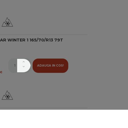
R WINTER 1 165/70/R13 79T
ADAUGA IN COS!
oc
ENN I FIT PLUS LW31+ 165/70/R13