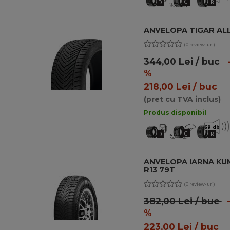
C
D
B
ANVELOPA TIGAR ALL
(0 review-uri)
344,00 Lei / buc
-
%
218,00 Lei / buc
(pret cu TVA inclus)
Produs disponibil
69 db
C
D
B
ANVELOPA IARNA KU
R13 79T
(0 review-uri)
382,00 Lei / buc
-
%
223,00 Lei / buc