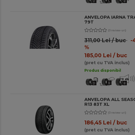
C
D
B
ANVELOPA IARNA TRA
79T
(0 review-uri)
311,00 Lei / buc
-4
%
185,00 Lei / buc
(pret cu TVA inclus)
Produs disponibil
70 db
B
D
B
ANVELOPA ALL SEAS
R13 83T XL
(0 review-uri)
186,45 Lei / buc
(pret cu TVA inclus)