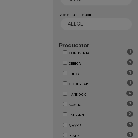
Aderenta carosabil
Producator
1
CONTINENTAL
1
DEBICA
1
FULDA
1
GOODYEAR
4
HANKOOK
3
KUMHO
2
LAUFENN
1
MAXXIS
1
PLATIN