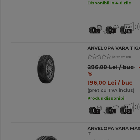
Disponibil in 4-6 zile
2 db
C
D
B
ANVELOPA VARA TIGA
(0 review-uri)
296,00 Lei / buc
-
%
196,00 Lei / buc
(pret cu TVA inclus)
Produs disponibil
68 db
C
E
2
ANVELOPA VARA MAXX
T