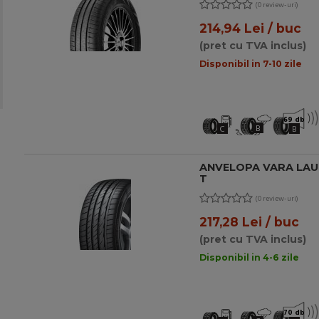
(0 review-uri)
214,94 Lei / buc
(pret cu TVA inclus)
Disponibil in 7-10 zile
69 db
B
C
B
ANVELOPA VARA LAUF
T
(0 review-uri)
217,28 Lei / buc
(pret cu TVA inclus)
Disponibil in 4-6 zile
70 db