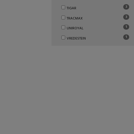
3
TIGAR
3
TRACMAX
1
UNIROYAL
1
VREDESTEIN