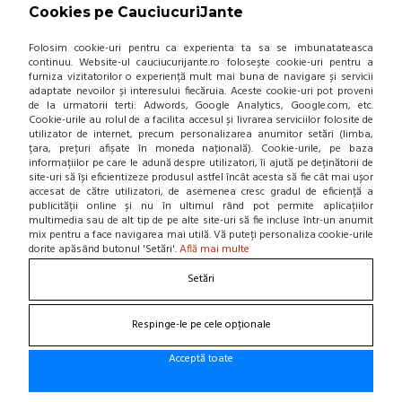
Cookies pe CauciucuriJante
(0 review-uri)
257,59 Lei / buc
Folosim cookie-uri pentru ca experienta ta sa se imbunatateasca
continuu. Website-ul cauciucurijante.ro folosește cookie-uri pentru a
(pret cu TVA inclus)
furniza vizitatorilor o experiență mult mai buna de navigare și servicii
Disponibil in 7-10 zile
adaptate nevoilor și interesului fiecăruia. Aceste cookie-uri pot proveni
de la urmatorii terti: Adwords, Google Analytics, Google.com, etc.
Cookie-urile au rolul de a facilita accesul și livrarea serviciilor folosite de
utilizator de internet, precum personalizarea anumitor setări (limba,
țara, prețuri afișate în moneda națională). Cookie-urile, pe baza
informațiilor pe care le adună despre utilizatori, îi ajută pe deținătorii de
site-uri să își eficientizeze produsul astfel încât acesta să fie cât mai ușor
ADAUGA IN COS!
accesat de către utilizatori, de asemenea cresc gradul de eficiență a
publicității online și nu în ultimul rând pot permite aplicațiilor
multimedia sau de alt tip de pe alte site-uri să fie incluse într-un anumit
ANVELOPA VARA FULDA ECO
mix pentru a face navigarea mai utilă. Vă puteți personaliza cookie-urile
CONTROL-HP 185/60/R14 82 H
dorite apăsând butonul 'Setări'.
Află mai multe
(0 review-uri)
Setări
263,35 Lei / buc
(pret cu TVA inclus)
Respinge-le pe cele opționale
Disponibil in 3-4 zile. Stoc limitat!
Acceptă toate