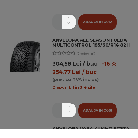
ADAUGA IN COS!
ANVELOPA ALL SEASON FULDA
MULTICONTROL 185/60/R14 82H
(0 review-uri)
304,58 Lei / buc
-16 %
254,77 Lei / buc
(pret cu TVA inclus)
Disponibil in 3-4 zile
ADAUGA IN COS!
ANVELOPA VARA KUMHO ECSTA
HS52 185/60 R14 82H