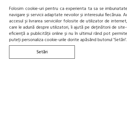
Folosim cookie-uri pentru ca experienta ta sa se imbunatatea
navigare și servicii adaptate nevoilor și interesului fiecăruia.
accesul și livrarea serviciilor folosite de utilizator de inter
care le adună despre utilizatori, îi ajută pe deținătorii de sit
eficiență a publicității online și nu în ultimul rând pot permi
puteți personaliza cookie-urile dorite apăsând butonul 'Setări'
Setări