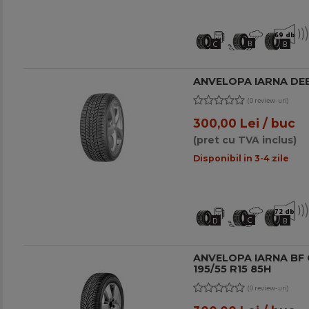
69 db
B
C
B
ANVELOPA IARNA DEBI
(0 review-uri)
300,00 Lei / buc
(pret cu TVA inclus)
Disponibil in 3-4 zile
72 db
C
D
B
ANVELOPA IARNA BF
195/55 R15 85H
(0 review-uri)