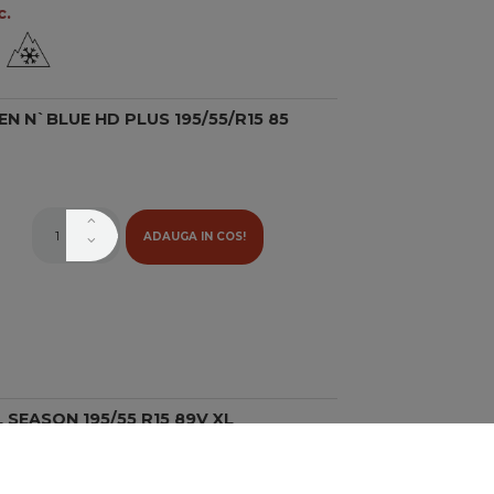
c.
N N`BLUE HD PLUS 195/55/R15 85
ADAUGA IN COS!
SEASON 195/55 R15 89V XL
16