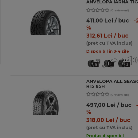
ANVELOPA IARNA TIG
(0 review-uri)
411,00 Lei / buc
-
%
312,61 Lei / buc
(pret cu TVA inclus)
Disponibil in 3-4 zile
72 db
C
E
2
ANVELOPA ALL SEASO
R15 85H
(0 review-uri)
497,00 Lei / buc
-
%
318,00 Lei / buc
(pret cu TVA inclus)
Produs disponibil