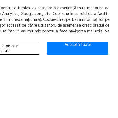
ADAUGA IN COS!
 pentru a furniza vizitatorilor o experiență mult mai buna de
e Analytics, Google.com, etc. Cookie-urile au rolul de a facilita
ate în moneda națională). Cookie-urile, pe baza informațiilor pe
ai ușor accesat de către utilizatori, de asemenea cresc gradul de
incluse într-un anumit mix pentru a face navigarea mai utilă. Vă
Acceptă toate
-le pe cele
ionale
O ECSTA HS52 195/55/R15 85V
ADAUGA IN COS!
O ECSTA HS52 195/55 R15 85V