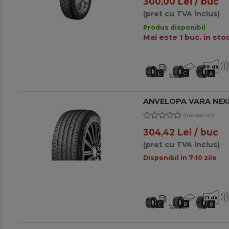
300,00 Lei / buc
(pret cu TVA inclus)
Produs disponibil
Mai este 1 buc. in stoc
69 db
C
E
A
ANVELOPA VARA NEXEN
(0 review-uri)
304,42 Lei / buc
(pret cu TVA inclus)
Disponibil in 7-10 zile
71 db
B
C
B