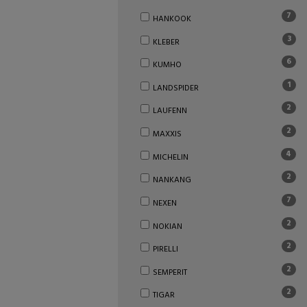
7
HANKOOK
3
KLEBER
6
KUMHO
1
LANDSPIDER
2
LAUFENN
2
MAXXIS
4
MICHELIN
2
NANKANG
7
NEXEN
2
NOKIAN
2
PIRELLI
2
SEMPERIT
2
TIGAR