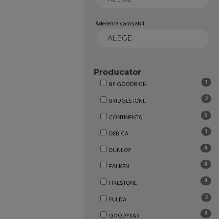
Aderenta carosabil
Producator
1
BF GOODRICH
3
BRIDGESTONE
5
CONTINENTAL
1
DEBICA
4
DUNLOP
4
FALKEN
4
FIRESTONE
3
FULDA
4
GOODYEAR