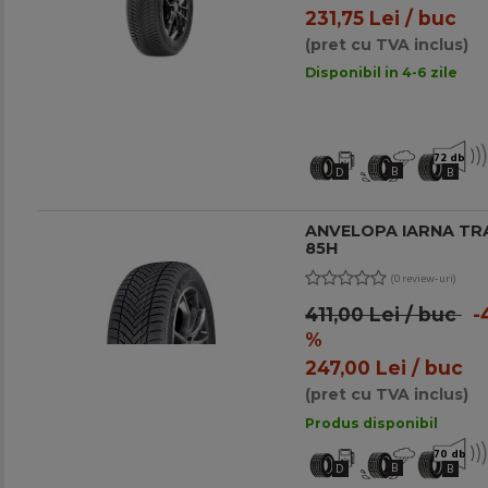
231,75 Lei / buc
(pret cu TVA inclus)
Disponibil in 4-6 zile
72 db
B
D
B
ANVELOPA IARNA TRA
85H
(0 review-uri)
411,00 Lei / buc
-
%
247,00 Lei / buc
(pret cu TVA inclus)
Produs disponibil
70 db
B
D
B