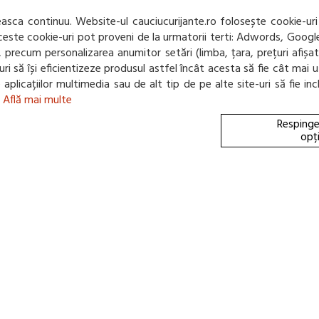
%
sca continuu. Website-ul cauciucurijante.ro folosește cookie-uri
323,26 Lei / buc
 Aceste cookie-uri pot proveni de la urmatorii terti: Adwords, Googl
(pret cu TVA inclus)
net, precum personalizarea anumitor setări (limba, țara, prețuri afiș
e-uri să își eficientizeze produsul astfel încât acesta să fie cât m
Disponibil in 3-4 zile
te aplicațiilor multimedia sau de alt tip de pe alte site-uri să fie 
70 db
C
E
.
Află mai multe
Respinge
opț
ANVELOPA VARA KUMH
(0 review-uri)
327,49 Lei / buc
(pret cu TVA inclus)
Disponibil in 7-10 zile
71 db
A
D
B
ANVELOPA VARA KUMH