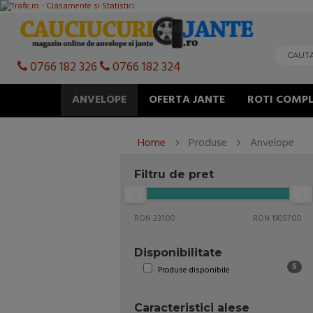
0766 182 326
0766 182 324
ANVELOPE
OFERTA JANTE
ROTI COMPL
Home
Produse
Anvelope
Filtru de pret
RON 231.00
RON 19057.00
Disponibilitate
5
Produse disponibile
Caracteristici alese