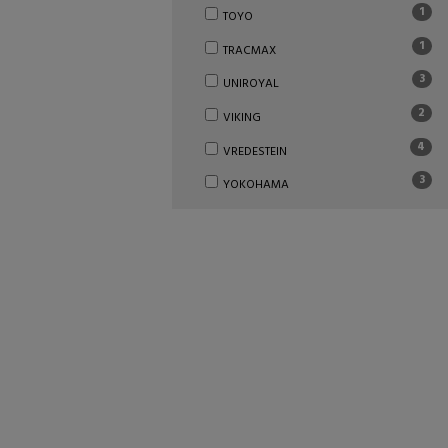
1
TOYO
1
TRACMAX
3
UNIROYAL
2
VIKING
4
VREDESTEIN
3
YOKOHAMA