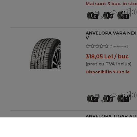
Mai sunt 3 buc. in sto
72 db
B
D
B
ANVELOPA VARA NEXE
V
(0 review-uri)
318,05 Lei / buc
(pret cu TVA inclus)
Disponibil in 7-10 zile
69 db
B
C
B
ANVELOPA TIGAR ALL 
(0 review-uri)
385,00 Lei / buc
-