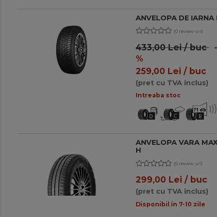
ANVELOPA DE IARNA N
(0 review-uri)
433,00 Lei / buc
-
%
259,00 Lei / buc
(pret cu TVA inclus)
Intreaba stoc
71 db
C
D
B
ANVELOPA VARA MAXX
H
(0 review-uri)
299,00 Lei / buc
(pret cu TVA inclus)
Disponibil in 7-10 zile