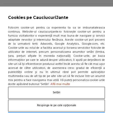
ANVELOPA IARNA DUNLOP
WINTER RESPONSE 2 175/65/R15
84T
Cookies pe CauciucuriJante
(0 review-uri)
Folosim cookie-uri pentru ca experienta ta sa se imbunatateasca
362,22 Lei / buc
continuu. Website-ul cauciucurijante.ro folosește cookie-uri pentru a
furniza vizitatorilor o experiență mult mai buna de navigare și servicii
(pret cu TVA inclus)
adaptate nevoilor și interesului fiecăruia. Aceste cookie-uri pot proveni
de la urmatorii terti: Adwords, Google Analytics, Google.com, etc.
Intreaba stoc
Cookie-urile au rolul de a facilita accesul și livrarea serviciilor folosite de
utilizator de internet, precum personalizarea anumitor setări (limba,
țara, prețuri afișate în moneda națională). Cookie-urile, pe baza
informațiilor pe care le adună despre utilizatori, îi ajută pe deținătorii de
site-uri să își eficientizeze produsul astfel încât acesta să fie cât mai ușor
accesat de către utilizatori, de asemenea cresc gradul de eficiență a
ADAUGA IN COS!
publicității online și nu în ultimul rând pot permite aplicațiilor
multimedia sau de alt tip de pe alte site-uri să fie incluse într-un anumit
mix pentru a face navigarea mai utilă. Vă puteți personaliza cookie-urile
dorite apăsând butonul 'Setări'.
Află mai multe
ANVELOPA DUNLOP ALL SEASON
2 195/65 R15 95V XL
Setări
(0 review-uri)
362,80 Lei / buc
Respinge-le pe cele opționale
(pret cu TVA inclus)