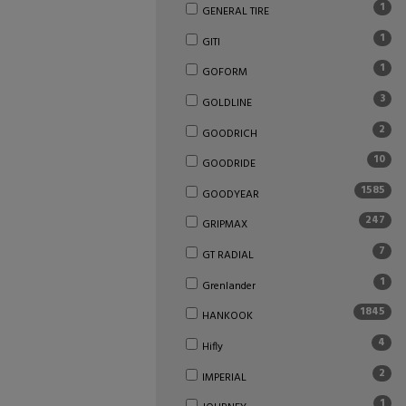
1
GENERAL TIRE
1
GITI
1
GOFORM
3
GOLDLINE
2
GOODRICH
10
GOODRIDE
1585
GOODYEAR
247
GRIPMAX
7
GT RADIAL
1
Grenlander
1845
HANKOOK
4
Hifly
2
IMPERIAL
1