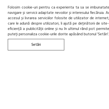
2338
MICHELIN
Folosim cookie-uri pentru ca experienta ta sa se imbunatatea
navigare și servicii adaptate nevoilor și interesului fiecăruia.
3
MINERVA
accesul și livrarea serviciilor folosite de utilizator de inter
3
MIRAGE
care le adună despre utilizatori, îi ajută pe deținătorii de sit
eficiență a publicității online și nu în ultimul rând pot permi
120
NANKANG
puteți personaliza cookie-urile dorite apăsând butonul 'Setări'
851
NEXEN
Setări
298
NOKIAN
1
ORIUM
3
OVATION
2157
PIRELLI
4
PLATIN
16
POINT S
22
RADAR
42
RIKEN