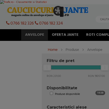
0766 182 326
0766 182 324
ANVELOPE
OFERTA JANTE
ROTI COMPL
Home
Produse
Anvelope
Filtru de pret
RON 231.00
RON 19057.00
Disponibilitate
1938
Produse disponibile
Caracteristici alese