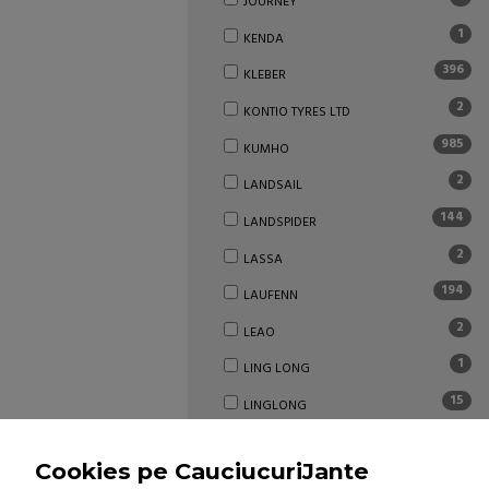
JOURNEY
1
KENDA
396
KLEBER
2
KONTIO TYRES LTD
985
KUMHO
2
LANDSAIL
144
LANDSPIDER
2
LASSA
194
LAUFENN
2
LEAO
1
LING LONG
15
LINGLONG
5
MATADOR
Cookies pe CauciucuriJante
408
MAXXIS