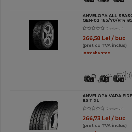
ANVELOPA ALL SEAS
GEN-02 165/70/R14 85
(0 review-uri)
266,58 Lei / buc
(pret cu TVA inclus)
Intreaba stoc
71 db
B
C
B
ANVELOPA VARA FIRE
85 T XL
(0 review-uri)
266,73 Lei / buc
(pret cu TVA inclus)