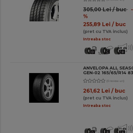
305,00 Lei / buc
-
%
255,89 Lei / buc
(pret cu TVA inclus)
Intreaba stoc
69 db
C
D
B
ANVELOPA ALL SEAS
GEN-02 165/65/R14 83
(0 review-uri)
261,62 Lei / buc
(pret cu TVA inclus)
Intreaba stoc
71 db
B
D
B