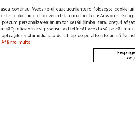
(0 review-uri)
sca continuu. Website-ul cauciucurijante.ro folosește cookie-uri
275,57 Lei / buc
 Aceste cookie-uri pot proveni de la urmatorii terti: Adwords, Googl
net, precum personalizarea anumitor setări (limba, țara, prețuri afiș
(pret cu TVA inclus)
e-uri să își eficientizeze produsul astfel încât acesta să fie cât m
Intreaba stoc
te aplicațiilor multimedia sau de alt tip de pe alte site-uri să fie 
.
Află mai multe
Respinge
70 db
opț
C
D
B
ANVELOPA ALL SEAS
185/60/R14 86H XL
(0 review-uri)
284,80 Lei / buc
(pret cu TVA inclus)
Intreaba stoc