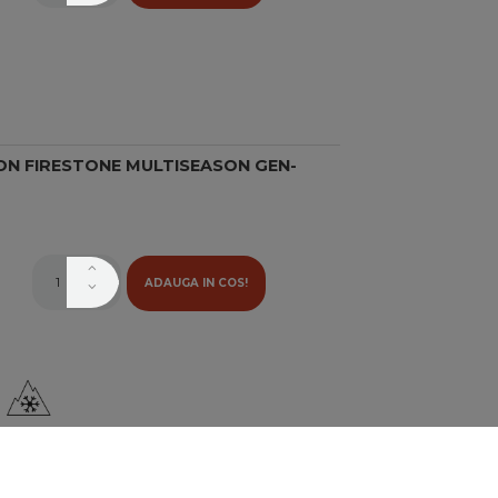
ON FIRESTONE MULTISEASON GEN-
ADAUGA IN COS!
STONE MULTIHAWK-2 185/60/R14