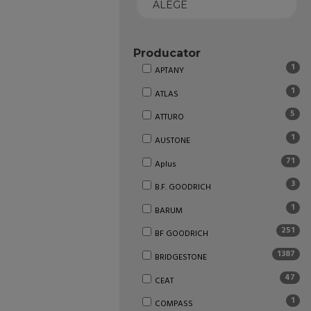
Producator
1
APTANY
1
ATLAS
5
ATTURO
1
AUSTONE
71
Aplus
3
B.F. GOODRICH
1
BARUM
251
BF GOODRICH
1387
BRIDGESTONE
47
CEAT
1
COMPASS