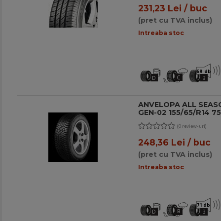
231,23 Lei / buc
(pret cu TVA inclus)
Intreaba stoc
69 db
C
D
B
ANVELOPA ALL SEAS
GEN-02 155/65/R14 75
(0 review-uri)
248,36 Lei / buc
(pret cu TVA inclus)
Intreaba stoc
71 db
B
D
B