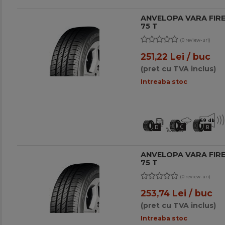
ANVELOPA VARA FIRE
75 T
(0 review-uri)
251,22 Lei / buc
(pret cu TVA inclus)
Intreaba stoc
69 db
C
D
B
ANVELOPA VARA FIRE
75 T
(0 review-uri)
253,74 Lei / buc
(pret cu TVA inclus)
Intreaba stoc