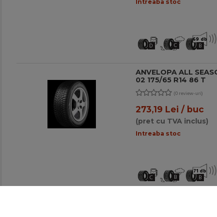
Intreaba stoc
69 db
C
D
B
ANVELOPA ALL SEAS
02 175/65 R14 86 T
(0 review-uri)
273,19 Lei / buc
(pret cu TVA inclus)
Intreaba stoc
71 db
B
C
B
ANVELOPA VARA FIRE
82 H