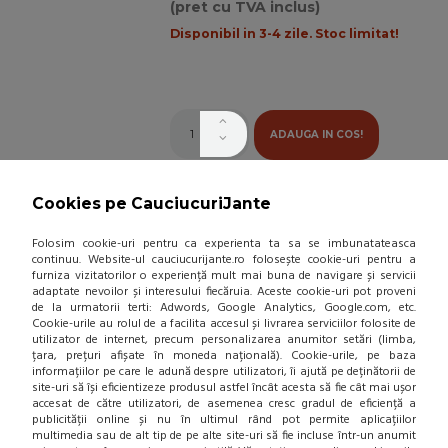
(pret cu TVA inclus)
Disponibil in 3-4 zile. Stoc limitat!
ADAUGA IN COS!
ANVELOPA IARNA GOODYEAR
Cookies pe CauciucuriJante
ULTRAGRIP PERFORMANCE 3
185/65 R15 88T
Folosim cookie-uri pentru ca experienta ta sa se imbunatateasca
(0 review-uri)
continuu. Website-ul cauciucurijante.ro folosește cookie-uri pentru a
furniza vizitatorilor o experiență mult mai buna de navigare și servicii
611,00 Lei / buc
-39 %
adaptate nevoilor și interesului fiecăruia. Aceste cookie-uri pot proveni
de la urmatorii terti: Adwords, Google Analytics, Google.com, etc.
375,14 Lei / buc
Cookie-urile au rolul de a facilita accesul și livrarea serviciilor folosite de
(pret cu TVA inclus)
utilizator de internet, precum personalizarea anumitor setări (limba,
țara, prețuri afișate în moneda națională). Cookie-urile, pe baza
Disponibil in 3-4 zile
informațiilor pe care le adună despre utilizatori, îi ajută pe deținătorii de
site-uri să își eficientizeze produsul astfel încât acesta să fie cât mai ușor
accesat de către utilizatori, de asemenea cresc gradul de eficiență a
publicității online și nu în ultimul rând pot permite aplicațiilor
multimedia sau de alt tip de pe alte site-uri să fie incluse într-un anumit
ADAUGA IN COS!