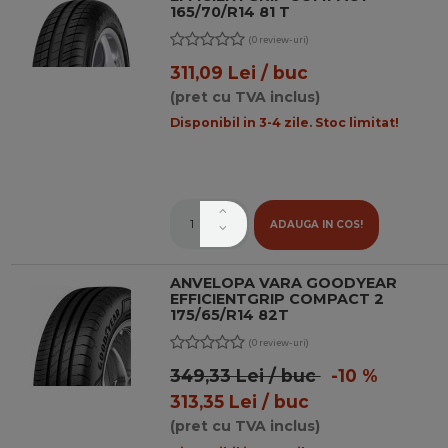
165/70/R14 81 T
(0 review-uri)
311,09 Lei / buc
(pret cu TVA inclus)
Disponibil in 3-4 zile. Stoc limitat!
ADAUGA IN COS!
ANVELOPA VARA GOODYEAR
EFFICIENTGRIP COMPACT 2
175/65/R14 82T
(0 review-uri)
349,33 Lei / buc
-10 %
313,35 Lei / buc
(pret cu TVA inclus)