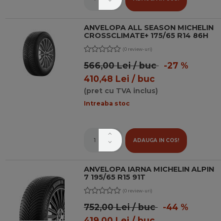
ANVELOPA ALL SEASON MICHELIN
CROSSCLIMATE+ 175/65 R14 86H
(0 review-uri)
566,00 Lei / buc
-27 %
410,48 Lei / buc
(pret cu TVA inclus)
Intreaba stoc
ADAUGA IN COS!
ANVELOPA IARNA MICHELIN ALPIN
7 195/65 R15 91T
(0 review-uri)
752,00 Lei / buc
-44 %
419,00 Lei / buc