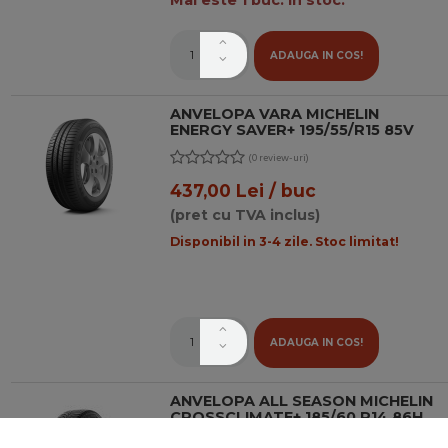
ADAUGA IN COS!
ANVELOPA VARA MICHELIN
ENERGY SAVER+ 195/55/R15 85V
(0 review-uri)
437,00 Lei / buc
(pret cu TVA inclus)
Disponibil in 3-4 zile. Stoc limitat!
ADAUGA IN COS!
ANVELOPA ALL SEASON MICHELIN
CROSSCLIMATE+ 185/60 R14 86H
(0 review-uri)