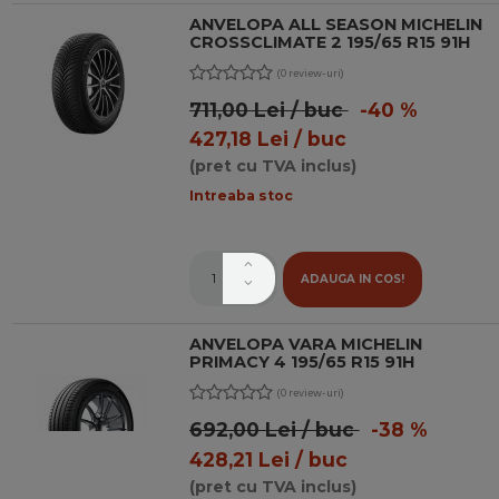
ANVELOPA ALL SEASON MICHELIN
CROSSCLIMATE 2 195/65 R15 91H
(0 review-uri)
711,00 Lei / buc
-40 %
427,18 Lei / buc
(pret cu TVA inclus)
Intreaba stoc
ADAUGA IN COS!
ANVELOPA VARA MICHELIN
PRIMACY 4 195/65 R15 91H
(0 review-uri)
692,00 Lei / buc
-38 %
428,21 Lei / buc
(pret cu TVA inclus)