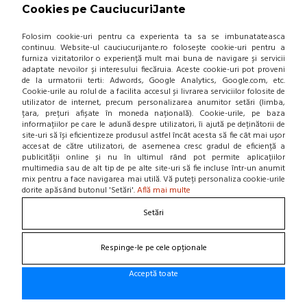
Cookies pe CauciucuriJante
437,63 Lei / buc
Folosim cookie-uri pentru ca experienta ta sa se imbunatateasca
(pret cu TVA inclus)
continuu. Website-ul cauciucurijante.ro folosește cookie-uri pentru a
Intreaba stoc
furniza vizitatorilor o experiență mult mai buna de navigare și servicii
adaptate nevoilor și interesului fiecăruia. Aceste cookie-uri pot proveni
de la urmatorii terti: Adwords, Google Analytics, Google.com, etc.
Cookie-urile au rolul de a facilita accesul și livrarea serviciilor folosite de
utilizator de internet, precum personalizarea anumitor setări (limba,
țara, prețuri afișate în moneda națională). Cookie-urile, pe baza
informațiilor pe care le adună despre utilizatori, îi ajută pe deținătorii de
ADAUGA IN COS!
site-uri să își eficientizeze produsul astfel încât acesta să fie cât mai ușor
accesat de către utilizatori, de asemenea cresc gradul de eficiență a
publicității online și nu în ultimul rând pot permite aplicațiilor
ANVELOPA VARA MICHELIN
multimedia sau de alt tip de pe alte site-uri să fie incluse într-un anumit
PRIMACY 5 ENERGY 205/55 R16
mix pentru a face navigarea mai utilă. Vă puteți personaliza cookie-urile
91V
dorite apăsând butonul 'Setări'.
Află mai multe
(0 review-uri)
Setări
896,00 Lei / buc
-51 %
438,00 Lei / buc
Respinge-le pe cele opționale
(pret cu TVA inclus)
Acceptă toate
Intreaba stoc