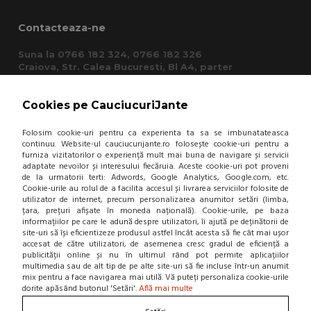
Contacteaza-ne
Suna la 0766 182 324, 0766 182 326
Craiova, Str. Calea Bucuresti, Bl A4, parter
(zona semafoare Institut)
office@cauciucurijante.ro
Cookies pe CauciucuriJante
Fii la curent cu noutatile!
Folosim cookie-uri pentru ca experienta ta sa se imbunatateasca
continuu. Website-ul cauciucurijante.ro folosește cookie-uri pentru a
furniza vizitatorilor o experiență mult mai buna de navigare și servicii
adaptate nevoilor și interesului fiecăruia. Aceste cookie-uri pot proveni
de la urmatorii terti: Adwords, Google Analytics, Google.com, etc.
Cookie-urile au rolul de a facilita accesul și livrarea serviciilor folosite de
utilizator de internet, precum personalizarea anumitor setări (limba,
țara, prețuri afișate în moneda națională). Cookie-urile, pe baza
informațiilor pe care le adună despre utilizatori, îi ajută pe deținătorii de
site-uri să își eficientizeze produsul astfel încât acesta să fie cât mai ușor
accesat de către utilizatori, de asemenea cresc gradul de eficiență a
publicității online și nu în ultimul rând pot permite aplicațiilor
multimedia sau de alt tip de pe alte site-uri să fie incluse într-un anumit
mix pentru a face navigarea mai utilă. Vă puteți personaliza cookie-urile
dorite apăsând butonul 'Setări'.
Află mai multe