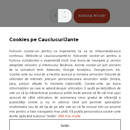
ADAUGA IN COS!
ANVELOPA VARA YOKOHAMA
ADVAN FLEVA V701 225/45 R17
Cookies pe CauciucuriJante
94W XL
(0 review-uri)
Folosim cookie-uri pentru ca experienta ta sa se imbunatateasca
continuu. Website-ul cauciucurijante.ro folosește cookie-uri pentru a
403,68 Lei / buc
furniza vizitatorilor o experiență mult mai buna de navigare și servicii
adaptate nevoilor și interesului fiecăruia. Aceste cookie-uri pot proveni
(pret cu TVA inclus)
de la urmatorii terti: Adwords, Google Analytics, Google.com, etc.
Cookie-urile au rolul de a facilita accesul și livrarea serviciilor folosite de
Disponibil in 7-10 zile
utilizator de internet, precum personalizarea anumitor setări (limba,
țara, prețuri afișate în moneda națională). Cookie-urile, pe baza
informațiilor pe care le adună despre utilizatori, îi ajută pe deținătorii de
site-uri să își eficientizeze produsul astfel încât acesta să fie cât mai ușor
accesat de către utilizatori, de asemenea cresc gradul de eficiență a
publicității online și nu în ultimul rând pot permite aplicațiilor
ADAUGA IN COS!
multimedia sau de alt tip de pe alte site-uri să fie incluse într-un anumit
mix pentru a face navigarea mai utilă. Vă puteți personaliza cookie-urile
dorite apăsând butonul 'Setări'.
Află mai multe
ANVELOPA ALL SEASON
YOKOHAMA BLUEARTH-4S AW21
Setări