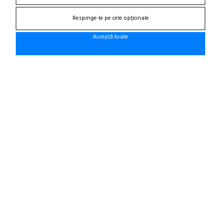
195/50 R19 88H XL
(0 review-uri)
Respinge-le pe cele opționale
405,21 Lei / buc
Acceptă toate
(pret cu TVA inclus)
Disponibil in 4-6 zile
ADAUGA IN COS!
ANVELOPA VARA YOKOHAMA
BLUEARTH ES32 185/55 R15 82V
(0 review-uri)
407,53 Lei / buc
(pret cu TVA inclus)
Disponibil in 7-10 zile