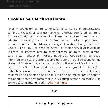
Termeni si conditii
Cum cumpar?
Garantie si returnare
Mod de livrare
Cookies pe CauciucuriJante
Protectia consumatorului - A.N.P.C.
Panou de control GDPR
Folosim cookie-uri pentru ca experienta ta sa se imbunatateasca
continuu. Website-ul cauciucurijante.ro folosește cookie-uri pentru a
furniza vizitatorilor o experiență mult mai buna de navigare și servicii
DESPRE NOI
adaptate nevoilor și interesului fiecăruia. Aceste cookie-uri pot proveni
de la urmatorii terti: Adwords, Google Analytics, Google.com, etc.
Contact
Cookie-urile au rolul de a facilita accesul și livrarea serviciilor folosite de
Home
utilizator de internet, precum personalizarea anumitor setări (limba,
țara, prețuri afișate în moneda națională). Cookie-urile, pe baza
Locatie punct de lucru
informațiilor pe care le adună despre utilizatori, îi ajută pe deținătorii de
Departamente
site-uri să își eficientizeze produsul astfel încât acesta să fie cât mai ușor
NOU! BLOG
accesat de către utilizatori, de asemenea cresc gradul de eficiență a
publicității online și nu în ultimul rând pot permite aplicațiilor
multimedia sau de alt tip de pe alte site-uri să fie incluse într-un anumit
Contacteaza-ne
mix pentru a face navigarea mai utilă. Vă puteți personaliza cookie-urile
dorite apăsând butonul 'Setări'.
Află mai multe
Suna la 0766 182 324, 0766 182 326
Setări
Craiova, Str. Calea Bucuresti, Bl A4, parter
(zona semafoare Institut)
office@cauciucurijante.ro
Respinge-le pe cele opționale