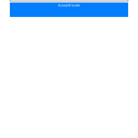
Fii la curent cu noutatile!
Acceptă toate