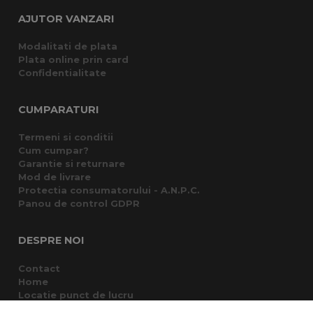
AJUTOR VANZARI
Modalitati de plata
Plata online prin card
Confidentialitate
CUMPARATURI
Termeni si conditii
Cum cumpar?
Garantie si returnare
Mod de livrare
Protectia consumatorului - A.N.P.C.
Panou de control GDPR
DESPRE NOI
Contact
Home
Locatie punct de lucru
Departamente