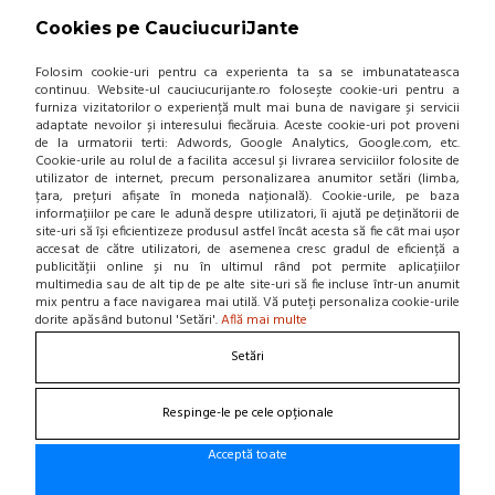
NOU! BLOG
Cookies pe CauciucuriJante
Contacteaza-ne
Folosim cookie-uri pentru ca experienta ta sa se imbunatateasca
continuu. Website-ul cauciucurijante.ro folosește cookie-uri pentru a
furniza vizitatorilor o experiență mult mai buna de navigare și servicii
Suna la 0766 182 324, 0766 182 326
adaptate nevoilor și interesului fiecăruia. Aceste cookie-uri pot proveni
Craiova, Str. Calea Bucuresti, Bl A4, parter
de la urmatorii terti: Adwords, Google Analytics, Google.com, etc.
(zona semafoare Institut)
Cookie-urile au rolul de a facilita accesul și livrarea serviciilor folosite de
office@cauciucurijante.ro
utilizator de internet, precum personalizarea anumitor setări (limba,
țara, prețuri afișate în moneda națională). Cookie-urile, pe baza
informațiilor pe care le adună despre utilizatori, îi ajută pe deținătorii de
Fii la curent cu noutatile!
site-uri să își eficientizeze produsul astfel încât acesta să fie cât mai ușor
accesat de către utilizatori, de asemenea cresc gradul de eficiență a
publicității online și nu în ultimul rând pot permite aplicațiilor
multimedia sau de alt tip de pe alte site-uri să fie incluse într-un anumit
mix pentru a face navigarea mai utilă. Vă puteți personaliza cookie-urile
dorite apăsând butonul 'Setări'.
Află mai multe
Setări
Respinge-le pe cele opționale
Acceptă toate