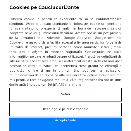
NOU! BLOG
Cookies pe CauciucuriJante
Contacteaza-ne
Folosim cookie-uri pentru ca experienta ta sa se imbunatateasca
continuu. Website-ul cauciucurijante.ro folosește cookie-uri pentru a
furniza vizitatorilor o experiență mult mai buna de navigare și servicii
Suna la 0766 182 324, 0766 182 326
adaptate nevoilor și interesului fiecăruia. Aceste cookie-uri pot proveni
Craiova, Str. Calea Bucuresti, Bl A4, parter
de la urmatorii terti: Adwords, Google Analytics, Google.com, etc.
(zona semafoare Institut)
Cookie-urile au rolul de a facilita accesul și livrarea serviciilor folosite de
office@cauciucurijante.ro
utilizator de internet, precum personalizarea anumitor setări (limba,
țara, prețuri afișate în moneda națională). Cookie-urile, pe baza
informațiilor pe care le adună despre utilizatori, îi ajută pe deținătorii de
Fii la curent cu noutatile!
site-uri să își eficientizeze produsul astfel încât acesta să fie cât mai ușor
accesat de către utilizatori, de asemenea cresc gradul de eficiență a
publicității online și nu în ultimul rând pot permite aplicațiilor
multimedia sau de alt tip de pe alte site-uri să fie incluse într-un anumit
mix pentru a face navigarea mai utilă. Vă puteți personaliza cookie-urile
dorite apăsând butonul 'Setări'.
Află mai multe
Setări
Respinge-le pe cele opționale
Acceptă toate