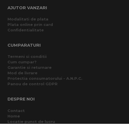
AJUTOR VANZARI
Modalitati de plata
Plata online prin card
Confidentialitate
CUMPARATURI
Termeni si conditii
Cum cumpar?
Garantie si returnare
Mod de livrare
Protectia consumatorului - A.N.P.C.
Panou de control GDPR
DESPRE NOI
Contact
Home
Locatie punct de lucru
Departamente