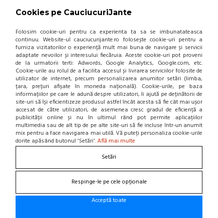
NOU! BLOG
Cookies pe CauciucuriJante
Contacteaza-ne
Folosim cookie-uri pentru ca experienta ta sa se imbunatateasca
continuu. Website-ul cauciucurijante.ro folosește cookie-uri pentru a
furniza vizitatorilor o experiență mult mai buna de navigare și servicii
Suna la 0766 182 324, 0766 182 326
adaptate nevoilor și interesului fiecăruia. Aceste cookie-uri pot proveni
Craiova, Str. Calea Bucuresti, Bl A4, parter
de la urmatorii terti: Adwords, Google Analytics, Google.com, etc.
(zona semafoare Institut)
Cookie-urile au rolul de a facilita accesul și livrarea serviciilor folosite de
office@cauciucurijante.ro
utilizator de internet, precum personalizarea anumitor setări (limba,
țara, prețuri afișate în moneda națională). Cookie-urile, pe baza
informațiilor pe care le adună despre utilizatori, îi ajută pe deținătorii de
Fii la curent cu noutatile!
site-uri să își eficientizeze produsul astfel încât acesta să fie cât mai ușor
accesat de către utilizatori, de asemenea cresc gradul de eficiență a
publicității online și nu în ultimul rând pot permite aplicațiilor
multimedia sau de alt tip de pe alte site-uri să fie incluse într-un anumit
mix pentru a face navigarea mai utilă. Vă puteți personaliza cookie-urile
dorite apăsând butonul 'Setări'.
Află mai multe
Setări
Respinge-le pe cele opționale
Acceptă toate