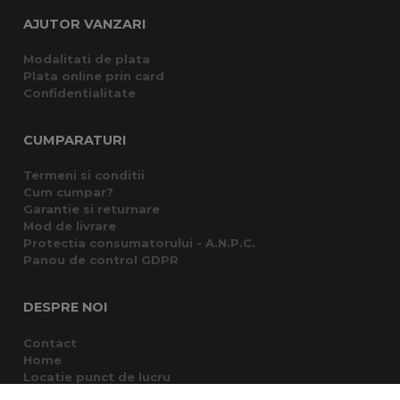
AJUTOR VANZARI
Modalitati de plata
Plata online prin card
Confidentialitate
CUMPARATURI
Termeni si conditii
Cum cumpar?
Garantie si returnare
Mod de livrare
Protectia consumatorului - A.N.P.C.
Panou de control GDPR
DESPRE NOI
Contact
Home
Locatie punct de lucru
Departamente