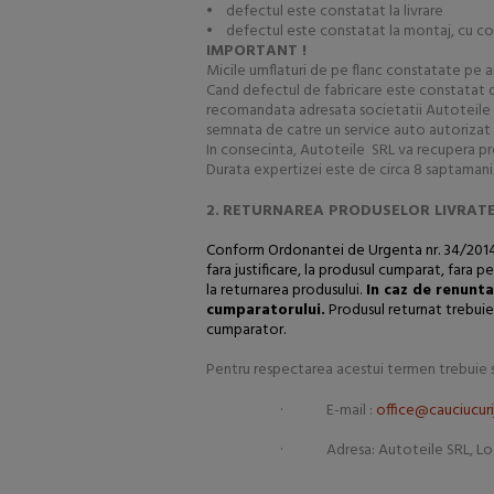
• defectul este constatat la livrare
• defectul este constatat la montaj, cu condi
IMPORTANT !
Micile umflaturi de pe flanc constatate pe a
Cand defectul de fabricare este constatat du
recomandata adresata societatii Autoteile SR
semnata de catre un service auto autorizat R.
In consecinta, Autoteile SRL va recupera prod
Durata expertizei este de circa 8 saptamani.
2.
RETURNAREA PRODUSELOR LIVRATE S
Conform Ordonantei de Urgenta nr. 34/2014, 
fara justificare, la produsul cumparat, fara 
la returnarea produsului.
In caz de renuntar
cumparatorului.
Produsul returnat trebuie 
cumparator.
Pentru respectarea acestui termen trebuie sa
· E-mail :
office@cauciucuri
· Adresa: Autoteile SRL, Loc. C