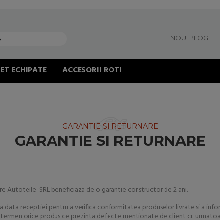
NOU! BLOG
ET ECHIPATE
ACCESORII ROTI
GARANTIE SI RETURNARE
GARANTIE SI RETURNARE
re Autoteile SRL beneficiaza de o garantie constructor de 2 ani.
la data receptiei pentru a verifica conformitatea produselor livrate si a inf
t termen orice produs ce prezinta defecte mentionate de client cu urmatoar