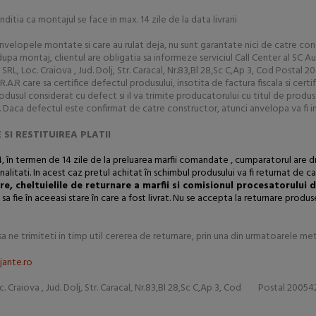
tia ca montajul se face in max. 14 zile de la data livrarii
nvelopele montate si care au rulat deja, nu sunt garantate nici de catre cons
pa montaj, clientul are obligatia sa informeze serviciul Call Center al SC Aut
L, Loc. Craiova , Jud. Dolj, Str. Caracal, Nr.83,Bl 28,Sc C,Ap 3, Cod Postal 
A.R care sa certifice defectul produsului, insotita de factura fiscala si cert
usul considerat cu defect si il va trimite producatorului cu titul de produs 
 Daca defectul este confirmat de catre constructor, atunci anvelopa va fi in
I RESTITUIREA PLATII
în termen de 14 zile de la preluarea marfii comandate , cumparatorul are d
penalitati. In acest caz pretul achitat în schimbul produsului va fi returnat d
e, cheltuielile de returnare a marfii si comisionul procesatorului d
sa fie în aceeasi stare în care a fost livrat. Nu se accepta la returnare produ
 ne trimiteti in timp util cererea de returnare, prin una din urmatoarele m
jante.ro
raiova , Jud. Dolj, Str. Caracal, Nr.83,Bl 28,Sc C,Ap 3, Cod Postal 20054