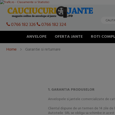
0766 182 326
0766 182 324
ANVELOPE
OFERTA JANTE
ROTI COMPL
Home
Garantie si returnare
1.
GARANTIA PRODUSELOR
Anvelopele si jantele comercializate de cat
Clientul dispune de un termen de 14 zile de 
Autoteile SRL se obliga sa schimbe in aces