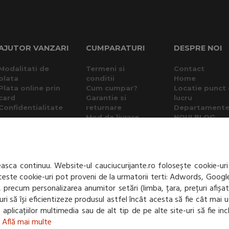
AJUTOR VANZARI
CUMPARATURI
DESPRE NOI
Modalitati de
Termeni si
Contact
plata
conditii
Home
Plata online prin
Cum cumpar?
Locatie punct
card
Garantie si
lucru
Confidentialitate
returnare
Departament
Mod de livrare
NOU! BLOG
Protectia
consumatorului -
A.N.P.C.
Panou de control
sca continuu. Website-ul cauciucurijante.ro folosește cookie-uri
GDPR
 Aceste cookie-uri pot proveni de la urmatorii terti: Adwords, Googl
net, precum personalizarea anumitor setări (limba, țara, prețuri afiș
e-uri să își eficientizeze produsul astfel încât acesta să fie cât m
te aplicațiilor multimedia sau de alt tip de pe alte site-uri să fie 
.
Află mai multe