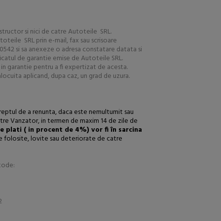
tructor si nici de catre Autoteile SRL.
oteile SRL prin e-mail, fax sau scrisoare
200542 si sa anexeze o adresa constatare datata si
ificatul de garantie emise de Autoteile SRL.
in garantie pentru a fi expertizat de acesta.
locuita aplicand, dupa caz, un grad de uzura.
reptul de a renunta, daca este nemultumit sau
e catre Vanzator, in termen de maxim 14 de zile de
e plati ( in procent de 4%) vor fi în sarcina
se folosite, lovite sau deteriorate de catre
etode:
2