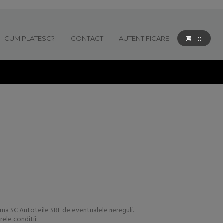
CUM PLATESC?
CONTACT
AUTENTIFICARE
0
orma SC Autoteile SRL de eventualele nereguli.
ele conditii: