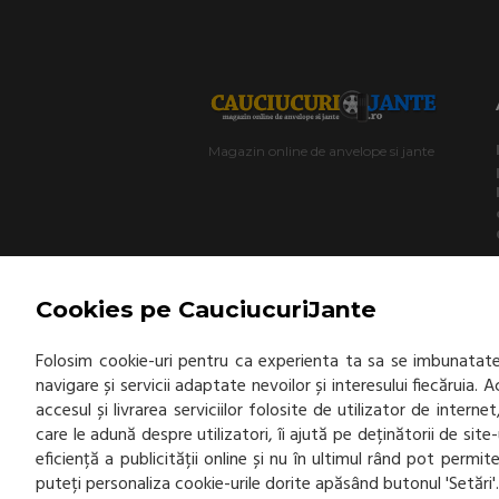
Magazin online de anvelope si jante
Cookies pe CauciucuriJante
Folosim cookie-uri pentru ca experienta ta sa se imbunatatea
navigare și servicii adaptate nevoilor și interesului fiecăruia.
accesul și livrarea serviciilor folosite de utilizator de inter
care le adună despre utilizatori, îi ajută pe deținătorii de sit
eficiență a publicității online și nu în ultimul rând pot permi
puteți personaliza cookie-urile dorite apăsând butonul 'Setări'