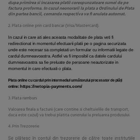
dupa primirea si incasarea platii corespunzatoare sumei de pe
factura proforma. In cazul neonorarii la plata a Ordinului de Plata
din partea bancii, comanda respectiva va fi anulata automat.
2. Plata online prin card bancar (Visa/Mastercard).
In cazul in care ati ales aceasta modalitate de plata veti fi
redirectionat in momentul efectuarii platii pe o pagina securizata
unde este necesar sa completati un formular cu informatii legate de
cardul dumneavoastra. Astfel va fi imposibil ca datele cardului
dumneavoastra sa fie preluate de persoane neautorizate in
momentul in care efectuati o plata.
Plata online cu cardul prin intermediul următorului procesator de plăți
https://netopia-payments.com/
online:
3. Plata ramburs
Valoarea finala a facturii (care contine si cheltuielile de transport,
daca este cazul) va trebui platita curierului la preluarea produsului.
4. Prin Trezorerie
Se plătesc în contul din trezorerie de către toate instituțiile