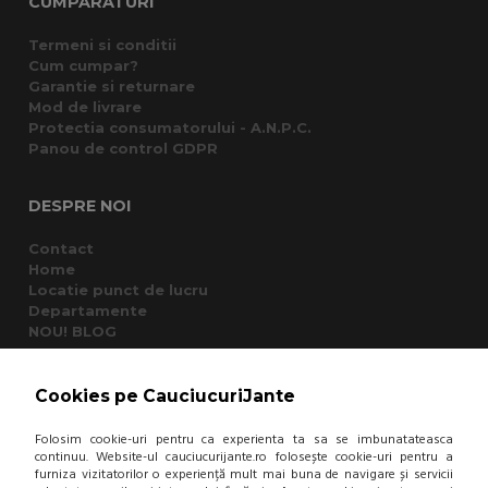
CUMPARATURI
Termeni si conditii
Cum cumpar?
Garantie si returnare
Mod de livrare
Protectia consumatorului - A.N.P.C.
Panou de control GDPR
DESPRE NOI
Contact
Home
Locatie punct de lucru
Departamente
NOU! BLOG
Contacteaza-ne
Cookies pe CauciucuriJante
Suna la 0766 182 324, 0766 182 326
Folosim cookie-uri pentru ca experienta ta sa se imbunatateasca
Craiova, Str. Calea Bucuresti, Bl A4, parter
continuu. Website-ul cauciucurijante.ro folosește cookie-uri pentru a
(zona semafoare Institut)
furniza vizitatorilor o experiență mult mai buna de navigare și servicii