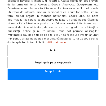
office@cauciucurijante.ro
adaptate nevoilor și interesului fiecăruia. Aceste cookie-uri pot proveni
de la urmatorii terti: Adwords, Google Analytics, Google.com, etc.
Cookie-urile au rolul de a facilita accesul și livrarea serviciilor folosite de
utilizator de internet, precum personalizarea anumitor setări (limba,
Fii la curent cu noutatile!
țara, prețuri afișate în moneda națională). Cookie-urile, pe baza
informațiilor pe care le adună despre utilizatori, îi ajută pe deținătorii de
site-uri să își eficientizeze produsul astfel încât acesta să fie cât mai ușor
accesat de către utilizatori, de asemenea cresc gradul de eficiență a
publicității online și nu în ultimul rând pot permite aplicațiilor
multimedia sau de alt tip de pe alte site-uri să fie incluse într-un anumit
mix pentru a face navigarea mai utilă. Vă puteți personaliza cookie-urile
dorite apăsând butonul 'Setări'.
Află mai multe
Setări
Respinge-le pe cele opționale
Acceptă toate