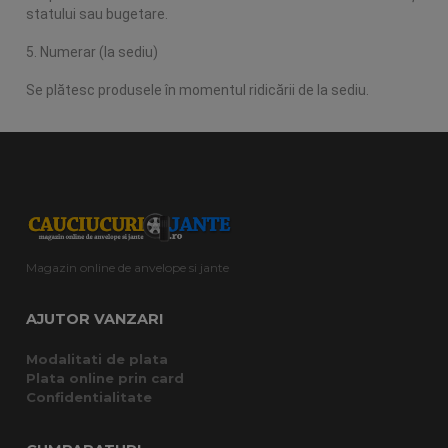
statului sau bugetare.
5. Numerar (la sediu)
Se plătesc produsele în momentul ridicării de la sediu.
Magazin online de anvelope si jante
AJUTOR VANZARI
Modalitati de plata
Plata online prin card
Confidentialitate