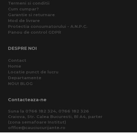
Termeni si conditii
Cum cumpar?
Garantie si returnare
Mod de livrare
Protectia consumatorului - A.N.P.C.
Panou de control GDPR
DESPRE NOI
Contact
Home
Locatie punct de lucru
Departamente
NOU! BLOG
Contacteaza-ne
Suna la 0766 182 324, 0766 182 326
Craiova, Str. Calea Bucuresti, Bl A4, parter
(zona semafoare Institut)
office@cauciucurijante.ro