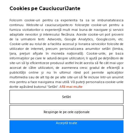
Fii la curent cu noutatile!
Cookies pe CauciucuriJante
Folosim cookie-uri pentru ca experienta ta sa se imbunatateasca
continuu. Website-ul cauciucurijante.ro folosește cookie-uri pentru a
furniza vizitatorilor o experiență mult mai buna de navigare și servicii
adaptate nevoilor și interesului fiecăruia. Aceste cookie-uri pot proveni
de la urmatorii terti: Adwords, Google Analytics, Google.com, etc.
Cookie-urile au rolul de a facilita accesul și livrarea serviciilor folosite de
utilizator de internet, precum personalizarea anumitor setări (limba,
țara, prețuri afișate în moneda națională). Cookie-urile, pe baza
informațiilor pe care le adună despre utilizatori, îi ajută pe deținătorii de
site-uri să își eficientizeze produsul astfel încât acesta să fie cât mai ușor
accesat de către utilizatori, de asemenea cresc gradul de eficiență a
publicității online și nu în ultimul rând pot permite aplicațiilor
multimedia sau de alt tip de pe alte site-uri să fie incluse într-un anumit
mix pentru a face navigarea mai utilă. Vă puteți personaliza cookie-urile
dorite apăsând butonul 'Setări'.
Află mai multe
Setări
Respinge-le pe cele opționale
Acceptă toate