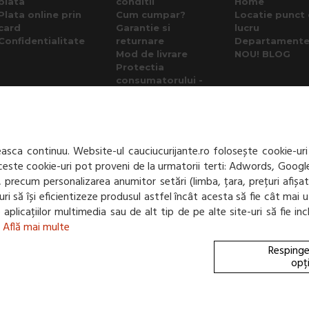
plata
conditii
Home
Plata online prin
Cum cumpar?
Locatie punct
card
Garantie si
lucru
Confidentialitate
returnare
Departament
Mod de livrare
NOU! BLOG
Protectia
consumatorului -
A.N.P.C.
Panou de control
GDPR
sca continuu. Website-ul cauciucurijante.ro folosește cookie-uri
 Aceste cookie-uri pot proveni de la urmatorii terti: Adwords, Googl
net, precum personalizarea anumitor setări (limba, țara, prețuri afiș
e-uri să își eficientizeze produsul astfel încât acesta să fie cât m
te aplicațiilor multimedia sau de alt tip de pe alte site-uri să fie 
.
Află mai multe
Respinge
opț