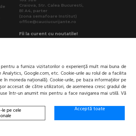
Craiova, Str. Calea Bucuresti,
 de
Bl A4, parter
(zona semafoare Institut)
e
office@cauciucurijante.ro
Fii la curent cu noutatile!
 pentru a furniza vizitatorilor o experiență mult mai buna de
e Analytics, Google.com, etc. Cookie-urile au rolul de a facilita
ate în moneda națională). Cookie-urile, pe baza informațiilor pe
ai ușor accesat de către utilizatori, de asemenea cresc gradul de
incluse într-un anumit mix pentru a face navigarea mai utilă. Vă
Acceptă toate
-le pe cele
ionale