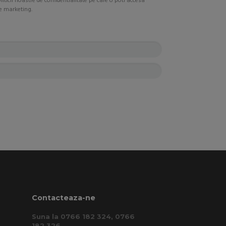
iticii noastre de confidentialitate pe care o poti accesa
de marketing.
Contacteaza-ne
Suna la 0766 182 324, 0766
182 326