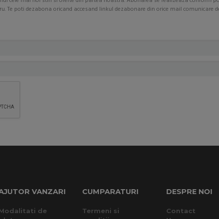
imul cele mai noi stiri si oferte din partea noastra. Abonarea se realizeaza conform pol
ostru. Te poti dezabona oricand accesand linkul dezabonare din orice mail comunicare 
AJUTOR VANZARI
CUMPARATURI
DESPRE NOI
Modalitati de
Termeni si
Contact