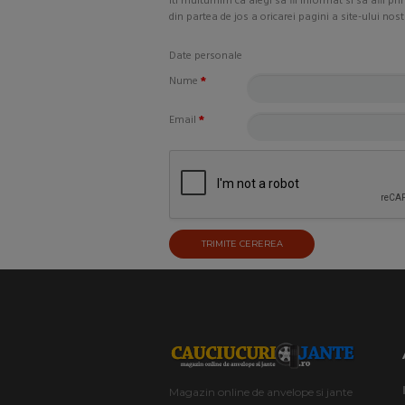
Iti multumim ca alegi sa fii informat si sa afli pr
din partea de jos a oricarei pagini a site-ului n
Date personale
Nume
*
Email
*
Magazin online de anvelope si jante